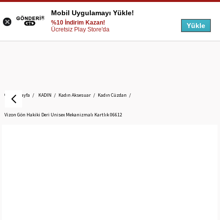
Mobil Uygulamayı Yükle!
%10 İndirim Kazan!
Yükle
Ücretsiz Play Store'da
Anasayfa
KADIN
Kadın Aksesuar
Kadın Cüzdan
Vizon Gön Hakiki Deri Unisex Mekanizmalı Kartlık 06612