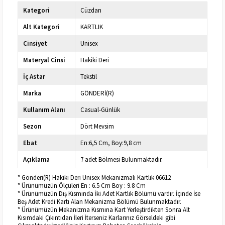
Kategori
Cüzdan
Alt Kategori
KARTLIK
Cinsiyet
Unisex
Materyal Cinsi
Hakiki Deri
İç Astar
Tekstil
Marka
GÖNDERİ(R)
Kullanım Alanı
Casual-Günlük
Sezon
Dört Mevsim
Ebat
En:6,5 Cm, Boy:9,8 cm
Açıklama
7 adet Bölmesi Bulunmaktadır.
* Gönderi(R) Hakiki Deri Unisex Mekanizmalı Kartlık 06612
* Ürünümüzün Ölçüleri En : 6.5 Cm Boy : 9.8 Cm
* Ürünümüzün Dış Kısmında İki Adet Kartlık Bölümü vardır. İçinde İse
Beş Adet Kredi Kartı Alan Mekanizma Bölümü Bulunmaktadır.
* Ürünümüzün Mekanizma Kısmına Kart Yerleştirdikten Sonra Alt
Kısımdaki Çıkıntıdan İleri İterseniz Karlarınız Görseldeki gibi