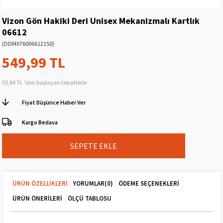
Vizon Gön Hakiki Deri Unisex Mekanizmalı Kartlık
06612
(DDMX76006612150)
549,99 TL
55,84 TL
'den başlayan taksitlerle
Fiyat Düşünce Haber Ver
Kargo Bedava
ÜRÜN ÖZELLIKLERI
YORUMLAR
(0)
ÖDEME SEÇENEKLERI
ÜRÜN ÖNERILERI
ÖLÇÜ TABLOSU