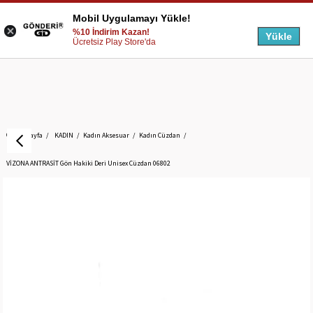
Mobil Uygulamayı Yükle!
%10 İndirim Kazan!
Yükle
Ücretsiz Play Store'da
Anasayfa
KADIN
Kadın Aksesuar
Kadın Cüzdan
VİZONA ANTRASİT Gön Hakiki Deri Unisex Cüzdan 06802