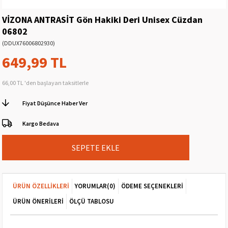
VİZONA ANTRASİT Gön Hakiki Deri Unisex Cüzdan
06802
(DDUX76006802930)
649,99 TL
66,00 TL
'den başlayan taksitlerle
Fiyat Düşünce Haber Ver
Kargo Bedava
ÜRÜN ÖZELLIKLERI
YORUMLAR
(0)
ÖDEME SEÇENEKLERI
ÜRÜN ÖNERILERI
ÖLÇÜ TABLOSU