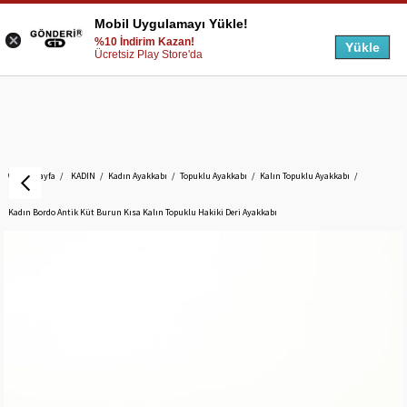
Mobil Uygulamayı Yükle!
%10 İndirim Kazan!
Yükle
Ücretsiz Play Store'da
Anasayfa
KADIN
Kadın Ayakkabı
Topuklu Ayakkabı
Kalın Topuklu Ayakkabı
Kadın Bordo Antik Küt Burun Kısa Kalın Topuklu Hakiki Deri Ayakkabı