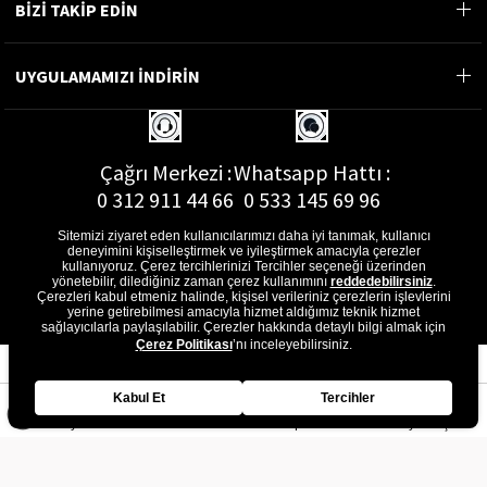
BİZİ TAKİP EDİN
UYGULAMAMIZI İNDİRİN
Çağrı Merkezi :
Whatsapp Hattı :
0 312 911 44 66
0 533 145 69 96
Sitemizi ziyaret eden kullanıcılarımızı daha iyi tanımak, kullanıcı
deneyimini kişiselleştirmek ve iyileştirmek amacıyla çerezler
kullanıyoruz. Çerez tercihlerinizi Tercihler seçeneği üzerinden
yönetebilir, dilediğiniz zaman çerez kullanımını
reddedebilirsiniz
.
E-Posta Adresi :
Çerezleri kabul etmeniz halinde, kişisel verileriniz çerezlerin işlevlerini
musterihizmetleri@gon.com.tr
yerine getirebilmesi amacıyla hizmet aldığımız teknik hizmet
sağlayıcılarla paylaşılabilir. Çerezler hakkında detaylı bilgi almak için
Çerez Politikası
’nı inceleyebilirsiniz.
Kabul Et
Tercihler
Anasayfa
Favorilerim
Sepetim
Üye Girişi