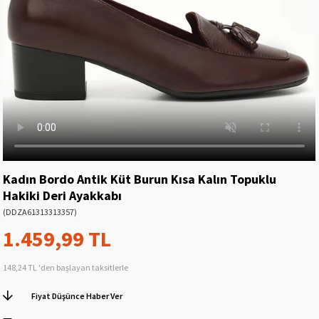
Kadın Bordo Antik Küt Burun Kısa Kalın Topuklu
Hakiki Deri Ayakkabı
(DDZA61313313357)
1.459,99 TL
148,24 TL
'den başlayan taksitlerle
Fiyat Düşünce Haber Ver