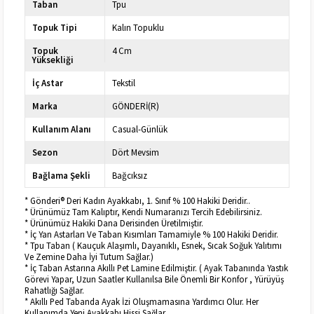
Taban
Tpu
Topuk Tipi
Kalın Topuklu
Topuk
4 Cm
Yüksekliği
İç Astar
Tekstil
Marka
GÖNDERİ(R)
Kullanım Alanı
Casual-Günlük
Sezon
Dört Mevsim
Bağlama Şekli
Bağcıksız
* Gönderi® Deri Kadın Ayakkabı, 1. Sınıf % 100 Hakiki Deridir..
* Ürünümüz Tam Kalıptır, Kendi Numaranızı Tercih Edebilirsiniz.
* Ürünümüz Hakiki Dana Derisinden Üretilmiştir.
* İç Yan Astarları Ve Taban Kısımları Tamamiyle % 100 Hakiki Deridir.
* Tpu Taban ( Kauçuk Alaşımlı, Dayanıklı, Esnek, Sıcak Soğuk Yalıtımı
Ve Zemine Daha İyi Tutum Sağlar.)
* İç Taban Astarına Akıllı Pet Lamine Edilmiştir. ( Ayak Tabanında Yastık
Görevi Yapar, Uzun Saatler Kullanılsa Bile Önemli Bir Konfor , Yürüyüş
Rahatlığı Sağlar.
* Akıllı Ped Tabanda Ayak İzi Oluşmamasına Yardımcı Olur. Her
Kullanımda Yeni Ayakkabı Hissi Sağlar.