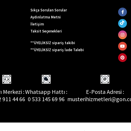
Sıkça Sorulan Sorular
Aydınlatma Metni
İletişim
Taksit Seçenekleri
**ÜYELİKSİZ sipariş takibi
**ÜYELİKSİZ sipariş İade Talebi
ı Merkezi :
Whatsapp Hattı :
E-Posta Adresi :
2 911 44 66
0 533 145 69 96
musterihizmetleri@gon.c