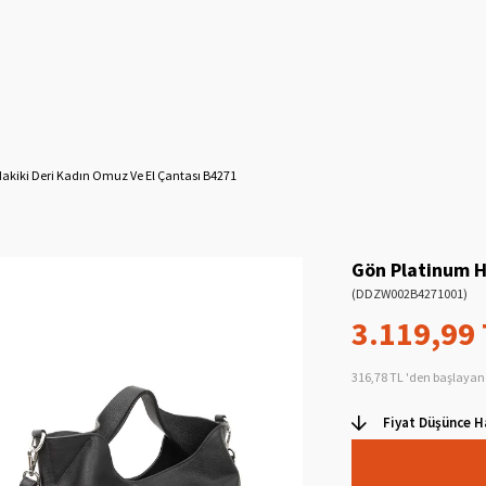
akiki Deri Kadın Omuz Ve El Çantası B4271
Gön Platinum H
(DDZW002B4271001)
3.119,99
316,78 TL
'den başlayan 
Fiyat Düşünce H