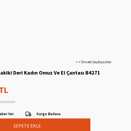
< < Önceki Sayfaya Dön
akiki Deri Kadın Omuz Ve El Çantası B4271
 TL
taksitlerle
aber Ver
Kargo Bedava