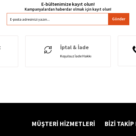
E-bültenimize kayıt olun!
Gönder
t
İptal & İade
Koşulsuz İade Hakkı
MÜŞTERİ HİZMETLERİ
BİZİ TAKİP