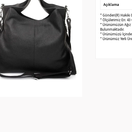
Açıklama
* Gönderi(R) Hakiki
* Ölçülerimiz En: 4
* Ürünümüzün Ağız K
Bulunmaktadır.
* Ürünümüzü İçinden
* Ürünümüz Yerli Üre