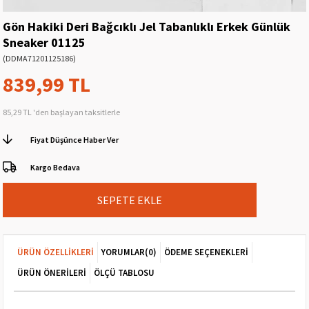
Gön Hakiki Deri Bağcıklı Jel Tabanlıklı Erkek Günlük
Sneaker 01125
(DDMA71201125186)
839,99 TL
85,29 TL
'den başlayan taksitlerle
Fiyat Düşünce Haber Ver
Kargo Bedava
ÜRÜN ÖZELLIKLERI
YORUMLAR
(0)
ÖDEME SEÇENEKLERI
ÜRÜN ÖNERILERI
ÖLÇÜ TABLOSU