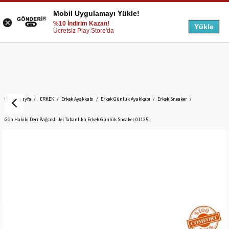
Mobil Uygulamayı Yükle!
%10 İndirim Kazan!
Yükle
Ücretsiz Play Store'da
Anasayfa
ERKEK
Erkek Ayakkabı
Erkek Günlük Ayakkabı
Erkek Sneaker
Gön Hakiki Deri Bağcıklı Jel Tabanlıklı Erkek Günlük Sneaker 01125