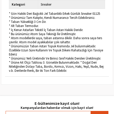
Kategori
Sneaker
* Gön Hakiki Deri Bağcıklı Jel Tabanlıklı Erkek Günlük Sneaker 01125
* Ürünümüz Tam Kalıptır, Kendi Numaranızı Tercih Edebilirsiniz.
* Taban Yüksekliği 3 Cm Dir.
* Alt Taban Termodur.
* İç Kenar Astarları Tekstil İç Taban Astarı Hakiki Deridir.
* Bu ürünümüz Atom Saya Tekiniği İle Üretilmiştir.
* Atom modellerde saya, taban astarına dikilir. Daha sonra saya ters
çevrilir. Atom model ayakkabılar çok rahattır.
* Ürünümüzün Taban Astarı Topuk Kısmında Jel bulunmaktadır.
Özellikle Uzun Süre Kullanım Ve Topuk Dikeni Rahatsızlığı İçin Tavsiye
Ederiz
* Ürünümüz Yerli Üretimdir Ve Birinci Sınıf Hakiki Deriden Üretilmiştir.
* Ürüne Ait Ölçü Tablosu 3. Görselde Bulunmaktadır. * Doğal Deri
Niteliğinden Dolayı Taba, Bordo, Kırmızı, Vizon, Haki, Yeşil, Nude, Bej
v.b. Derilerde Renk, Bir iki Ton Fark Edebilir.
E-bültenimize kayıt olun!