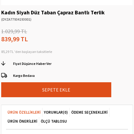
Kadın Siyah Düz Taban Çapraz Bantlı Terlik
(DYZA77934193001)
1.029,99 TL
839,99 TL
85,29 TL
'den başlayan taksitlerle
Fiyat Düşünce Haber Ver
Kargo Bedava
ÜRÜN ÖZELLIKLERI
YORUMLAR
(0)
ÖDEME SEÇENEKLERI
ÜRÜN ÖNERILERI
ÖLÇÜ TABLOSU