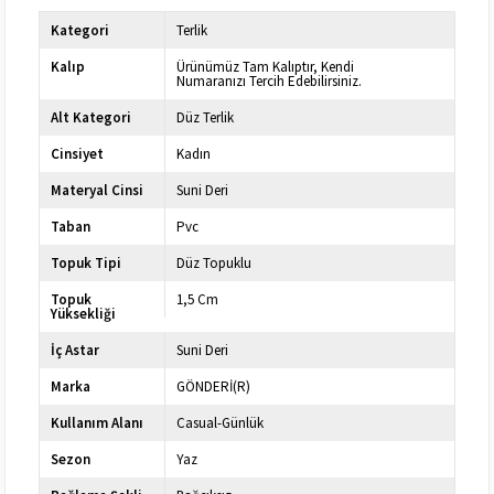
Kategori
Terlik
Kalıp
Ürünümüz Tam Kalıptır, Kendi
Numaranızı Tercih Edebilirsiniz.
Alt Kategori
Düz Terlik
Cinsiyet
Kadın
Materyal Cinsi
Suni Deri
Taban
Pvc
Topuk Tipi
Düz Topuklu
Topuk
1,5 Cm
Yüksekliği
İç Astar
Suni Deri
Marka
GÖNDERİ(R)
Kullanım Alanı
Casual-Günlük
Sezon
Yaz