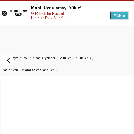
Mobil Uygulamayı Yükle!
%10 İndirim Kazan!
Yükle
Ücretsiz Play Store'da
Anasayfa
KADIN
Kadın Ayakkabı
Kadın Terlik
Düz Terlik
Kadın Siyah Düz Taban Çapraz Bantlı Terlik