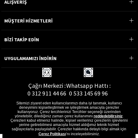
ALIŞVERİŞ
MÜŞTERİ HİZMETLERİ
BİZİ TAKİP EDİN
UYGULAMAMIZI İNDİRİN
Çağrı Merkezi :
Whatsapp Hattı :
0 312 911 44 66
0 533 145 69 96
Sitemizi ziyaret eden kullanıcılarımızı daha iyi tanımak, kullanıcı
deneyimini kişiselleştirmek ve iyileştirmek amacıyla çerezler
kullanıyoruz. Çerez tercihlerinizi Tercihler seçeneği üzerinden
yönetebilir, dilediğiniz zaman çerez kullanımını
reddedebilirsiniz
.
E-Posta Adresi :
Çerezleri kabul etmeniz halinde, kişisel verileriniz çerezlerin işlevlerini
musterihizmetleri@gon.com.tr
yerine getirebilmesi amacıyla hizmet aldığımız teknik hizmet
sağlayıcılarla paylaşılabilir. Çerezler hakkında detaylı bilgi almak için
Çerez Politikası
’nı inceleyebilirsiniz.