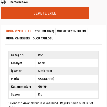
Kargo Bedava
ÜRÜN ÖZELLIKLERI
YORUMLAR
(0)
ÖDEME SEÇENEKLERI
ÜRÜN ÖNERILERI
ÖLÇÜ TABLOSU
Kategori
Bot
Cinsiyet
Kadın
İç Astar
Sıcak Astar
Marka
GÖNDERİ(R)
Kullanım Alanı
Günlük
Sezon
Kış
* Gönderi® Yuvarlak Burun Yakası Kürklü Bağcıklı Kadın Günlük Bot
37301