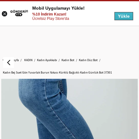
Mobil Uygulamayı Yükle!
%10 İndirim Kazan!
Yükle
Ücretsiz Play Store'da
Anasayfa
KADIN
Kadın Ayakkabı
Kadın Bot
Kadın Düz Bot
Kadın Bej Suet Gön Yuvarlak Burun Yakası Kürklü Bağcıklı Kadın Günlük Bot 37301