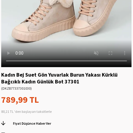
Kadın Bej Suet Gön Yuvarlak Burun Yakası Kürklü
Bağcıklı Kadın Günlük Bot 37301
(DKZB77337301030)
789,99 TL
80,21 TL
'den başlayan taksitlerle
Fiyat Düşünce Haber Ver