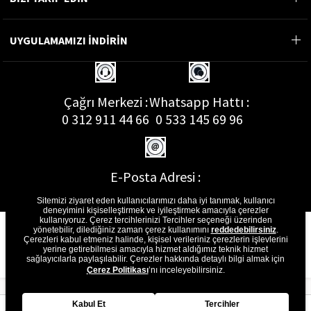
UYGULAMAMIZI İNDİRİN
Çağrı Merkezi :
Whatsapp Hattı :
0 312 911 44 66
0 533 145 69 96
E-Posta Adresi :
musterihizmetleri@gon.com.tr
Sitemizi ziyaret eden kullanıcılarımızı daha iyi tanımak, kullanıcı
deneyimini kişiselleştirmek ve iyileştirmek amacıyla çerezler
kullanıyoruz. Çerez tercihlerinizi Tercihler seçeneği üzerinden
yönetebilir, dilediğiniz zaman çerez kullanımını
reddedebilirsiniz
.
Çerezleri kabul etmeniz halinde, kişisel verileriniz çerezlerin işlevlerini
yerine getirebilmesi amacıyla hizmet aldığımız teknik hizmet
sağlayıcılarla paylaşılabilir. Çerezler hakkında detaylı bilgi almak için
Çerez Politikası
’nı inceleyebilirsiniz.
Kabul Et
Tercihler