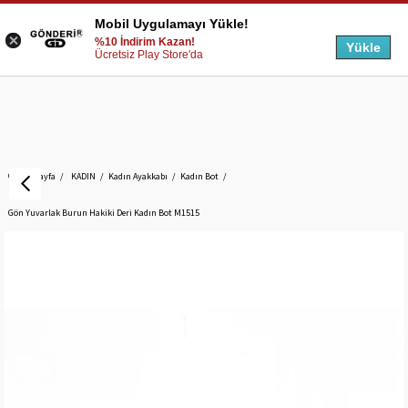
Mobil Uygulamayı Yükle!
%10 İndirim Kazan!
Yükle
Ücretsiz Play Store'da
Anasayfa
KADIN
Kadın Ayakkabı
Kadın Bot
Gön Yuvarlak Burun Hakiki Deri Kadın Bot M1515