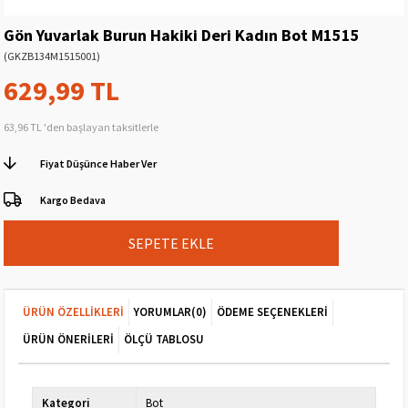
Gön Yuvarlak Burun Hakiki Deri Kadın Bot M1515
(GKZB134M1515001)
629,99 TL
63,96 TL
'den başlayan taksitlerle
Fiyat Düşünce Haber Ver
Kargo Bedava
ÜRÜN ÖZELLIKLERI
YORUMLAR
(0)
ÖDEME SEÇENEKLERI
ÜRÜN ÖNERILERI
ÖLÇÜ TABLOSU
Kategori
Bot