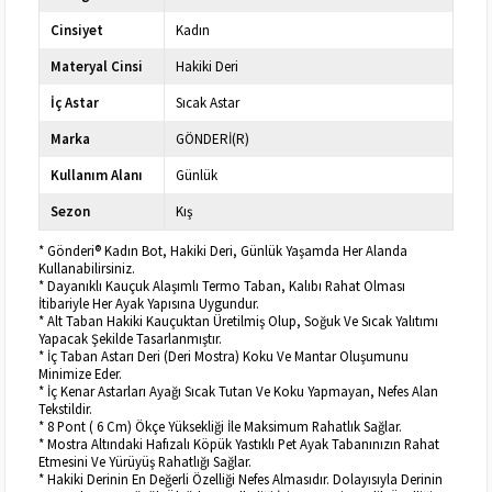
Cinsiyet
Kadın
Materyal Cinsi
Hakiki Deri
İç Astar
Sıcak Astar
Marka
GÖNDERİ(R)
Kullanım Alanı
Günlük
Sezon
Kış
* Gönderi® Kadın Bot, Hakiki Deri, Günlük Yaşamda Her Alanda
Kullanabilirsiniz.
* Dayanıklı Kauçuk Alaşımlı Termo Taban, Kalıbı Rahat Olması
İtibariyle Her Ayak Yapısına Uygundur.
* Alt Taban Hakiki Kauçuktan Üretilmiş Olup, Soğuk Ve Sıcak Yalıtımı
Yapacak Şekilde Tasarlanmıştır.
* İç Taban Astarı Deri (Deri Mostra) Koku Ve Mantar Oluşumunu
Minimize Eder.
* İç Kenar Astarları Ayağı Sıcak Tutan Ve Koku Yapmayan, Nefes Alan
Tekstildir.
* 8 Pont ( 6 Cm) Ökçe Yüksekliği İle Maksimum Rahatlık Sağlar.
* Mostra Altındaki Hafızalı Köpük Yastıklı Pet Ayak Tabanınızın Rahat
Etmesini Ve Yürüyüş Rahatlığı Sağlar.
* Hakiki Derinin En Değerli Özelliği Nefes Almasıdır. Dolayısıyla Derinin