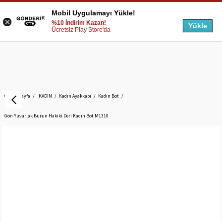
Mobil Uygulamayı Yükle!
%10 İndirim Kazan!
Yükle
Ücretsiz Play Store'da
Anasayfa
KADIN
Kadın Ayakkabı
Kadın Bot
Gön Yuvarlak Burun Hakiki Deri Kadın Bot M1310