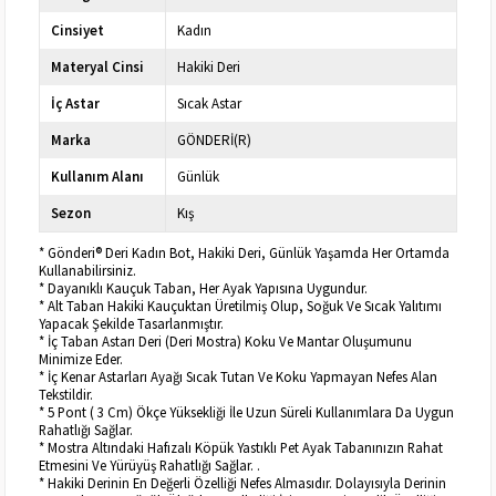
Cinsiyet
Kadın
Materyal Cinsi
Hakiki Deri
İç Astar
Sıcak Astar
Marka
GÖNDERİ(R)
Kullanım Alanı
Günlük
Sezon
Kış
* Gönderi® Deri Kadın Bot, Hakiki Deri, Günlük Yaşamda Her Ortamda
Kullanabilirsiniz.
* Dayanıklı Kauçuk Taban, Her Ayak Yapısına Uygundur.
* Alt Taban Hakiki Kauçuktan Üretilmiş Olup, Soğuk Ve Sıcak Yalıtımı
Yapacak Şekilde Tasarlanmıştır.
* İç Taban Astarı Deri (Deri Mostra) Koku Ve Mantar Oluşumunu
Minimize Eder.
* İç Kenar Astarları Ayağı Sıcak Tutan Ve Koku Yapmayan Nefes Alan
Tekstildir.
* 5 Pont ( 3 Cm) Ökçe Yüksekliği İle Uzun Süreli Kullanımlara Da Uygun
Rahatlığı Sağlar.
* Mostra Altındaki Hafızalı Köpük Yastıklı Pet Ayak Tabanınızın Rahat
Etmesini Ve Yürüyüş Rahatlığı Sağlar. .
* Hakiki Derinin En Değerli Özelliği Nefes Almasıdır. Dolayısıyla Derinin