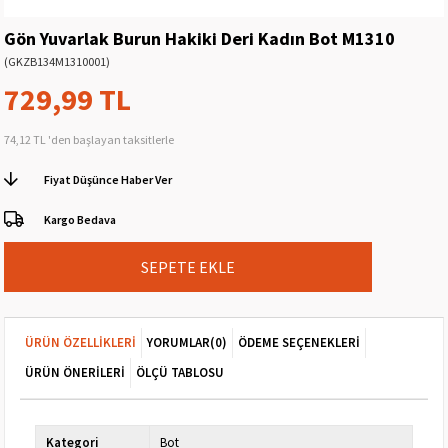
Gön Yuvarlak Burun Hakiki Deri Kadın Bot M1310
(GKZB134M1310001)
729,99 TL
74,12 TL
'den başlayan taksitlerle
Fiyat Düşünce Haber Ver
Kargo Bedava
ÜRÜN ÖZELLIKLERI
YORUMLAR
(0)
ÖDEME SEÇENEKLERI
ÜRÜN ÖNERILERI
ÖLÇÜ TABLOSU
Kategori
Bot