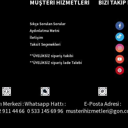
MÜŞTERİ HİZMETLERİ
BİZİ TAKİP
Sıkça Sorulan Sorular
Aydınlatma Metni
İletişim
Taksit Seçenekleri
**ÜYELİKSİZ sipariş takibi
**ÜYELİKSİZ sipariş İade Talebi
ı Merkezi :
Whatsapp Hattı :
E-Posta Adresi :
2 911 44 66
0 533 145 69 96
musterihizmetleri@gon.c