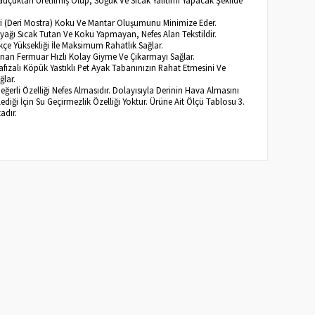
eri (Deri Mostra) Koku Ve Mantar Oluşumunu Minimize Eder.
 Ayağı Sıcak Tutan Ve Koku Yapmayan, Nefes Alan Tekstildir.
kçe Yüksekliği İle Maksimum Rahatlık Sağlar.
lunan Fermuar Hızlı Kolay Giyme Ve Çıkarmayı Sağlar.
afızalı Köpük Yastıklı Pet Ayak Tabanınızın Rahat Etmesini Ve
ğlar.
Değerli Özelliği Nefes Almasıdır. Dolayısıyla Derinin Hava Almasını
diği İçin Su Geçirmezlik Özelliği Yoktur. Ürüne Ait Ölçü Tablosu 3.
adır.