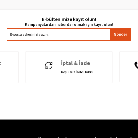
E-bültenimize kayıt olun!
Gönder
t
İptal & İade
Koşulsuz İade Hakkı