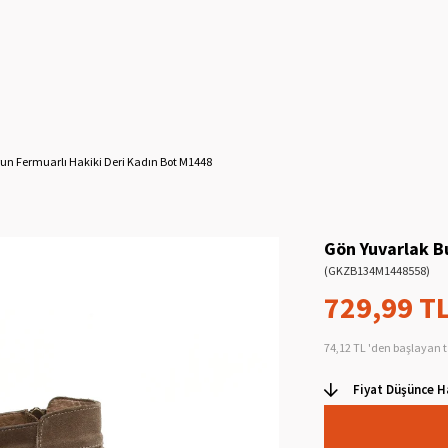
un Fermuarlı Hakiki Deri Kadın Bot M1448
Gön Yuvarlak B
(GKZB134M1448558)
729,99 T
74,12 TL
'den başlayan t
Fiyat Düşünce H