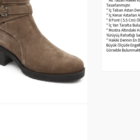
Tasarlanmıştır.
* İç Taban Astarı D
* İç Kenar Astarları
* 8 Pont ( 5.5 Cm) Ö
* İç Yan Tarafta Bu
* Mostra Altındaki H
Yürüyüş Rahatlığı Sa
* Hakiki Derinin En 
Büyük Ölçüde Engelle
Görselde Bulunmakt