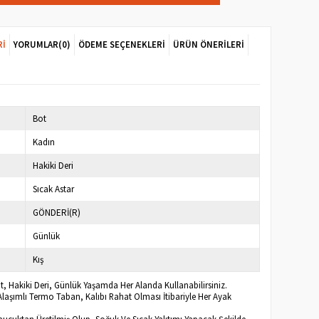
RI
YORUMLAR
(0)
ÖDEME SEÇENEKLERI
ÜRÜN ÖNERILERI
Bot
Kadın
Hakiki Deri
Sıcak Astar
GÖNDERİ(R)
Günlük
Kış
t, Hakiki Deri, Günlük Yaşamda Her Alanda Kullanabilirsiniz.
Alaşımlı Termo Taban, Kalıbı Rahat Olması İtibariyle Her Ayak
Kauçuktan Üretilmiş Olup, Soğuk Ve Sıcak Yalıtımı Yapacak Şekilde