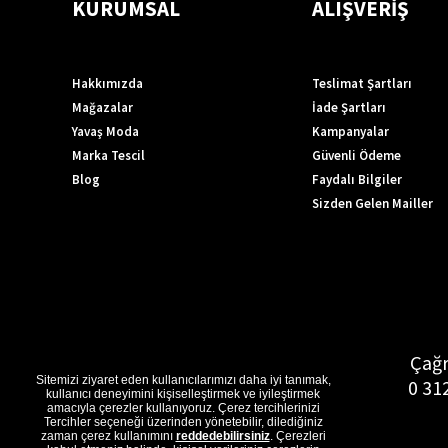
KURUMSAL
ALIŞVERİŞ
Hakkımızda
Teslimat Şartları
Mağazalar
İade Şartları
Yavaş Moda
Kampanyalar
Marka Tescil
Güvenli Ödeme
Blog
Faydalı Bilgiler
Sizden Gelen Mailler
Çağr
Sitemizi ziyaret eden kullanıcılarımızı daha iyi tanımak,
0 31
kullanıcı deneyimini kişiselleştirmek ve iyileştirmek
amacıyla çerezler kullanıyoruz. Çerez tercihlerinizi
Tercihler seçeneği üzerinden yönetebilir, dilediğiniz
zaman çerez kullanımını
reddedebilirsiniz
. Çerezleri