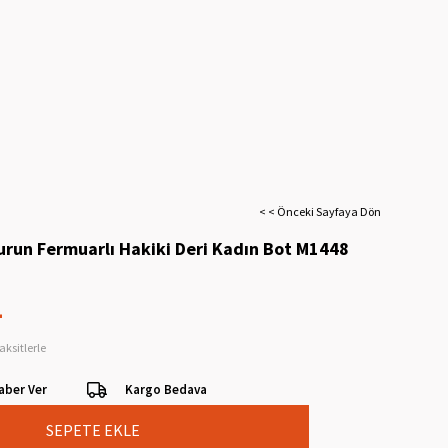
< < Önceki Sayfaya Dön
urun Fermuarlı Hakiki Deri Kadın Bot M1448
L
aksitlerle
aber Ver
Kargo Bedava