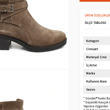
ÜRÜN ÖZELLIKLE
ÖLÇÜ TABLOSU
Kategori
Cinsiyet
Materyal Cinsi
İç Astar
Marka
Kullanım Alanı
Sezon
* Gönderi® Kadın Bo
* Dayanıklı Kauçuk 
Yapısına Uygundur.
* Alt Taban Hakiki 