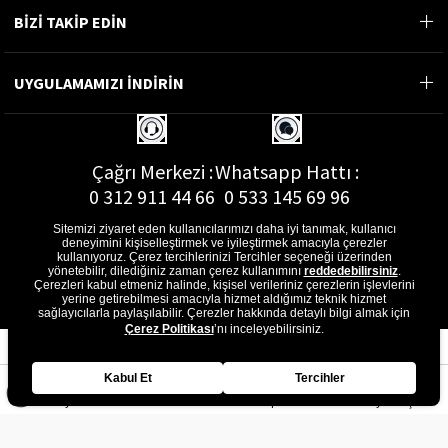
BİZİ TAKİP EDİN
UYGULAMAMIZI İNDİRİN
Çağrı Merkezi :
Whatsapp Hattı :
0 312 911 44 66
0 533 145 69 96
Sitemizi ziyaret eden kullanıcılarımızı daha iyi tanımak, kullanıcı
deneyimini kişiselleştirmek ve iyileştirmek amacıyla çerezler
kullanıyoruz. Çerez tercihlerinizi Tercihler seçeneği üzerinden
yönetebilir, dilediğiniz zaman çerez kullanımını
reddedebilirsiniz
.
E-Posta Adresi :
Çerezleri kabul etmeniz halinde, kişisel verileriniz çerezlerin işlevlerini
musterihizmetleri@gon.com.tr
yerine getirebilmesi amacıyla hizmet aldığımız teknik hizmet
sağlayıcılarla paylaşılabilir. Çerezler hakkında detaylı bilgi almak için
Çerez Politikası
’nı inceleyebilirsiniz.
Kabul Et
Tercihler
Anasayfa
Favorilerim
Sepetim
Üye Girişi