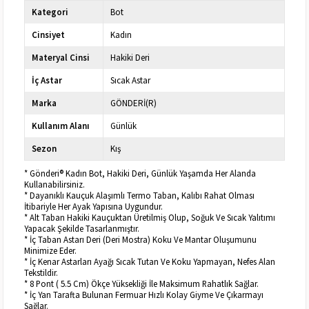
Kategori
Bot
Cinsiyet
Kadın
Materyal Cinsi
Hakiki Deri
İç Astar
Sıcak Astar
Marka
GÖNDERİ(R)
Kullanım Alanı
Günlük
Sezon
Kış
* Gönderi® Kadın Bot, Hakiki Deri, Günlük Yaşamda Her Alanda
Kullanabilirsiniz.
* Dayanıklı Kauçuk Alaşımlı Termo Taban, Kalıbı Rahat Olması
İtibariyle Her Ayak Yapısına Uygundur.
* Alt Taban Hakiki Kauçuktan Üretilmiş Olup, Soğuk Ve Sıcak Yalıtımı
Yapacak Şekilde Tasarlanmıştır.
* İç Taban Astarı Deri (Deri Mostra) Koku Ve Mantar Oluşumunu
Minimize Eder.
* İç Kenar Astarları Ayağı Sıcak Tutan Ve Koku Yapmayan, Nefes Alan
Tekstildir.
* 8 Pont ( 5.5 Cm) Ökçe Yüksekliği İle Maksimum Rahatlık Sağlar.
* İç Yan Tarafta Bulunan Fermuar Hızlı Kolay Giyme Ve Çıkarmayı
Sağlar.