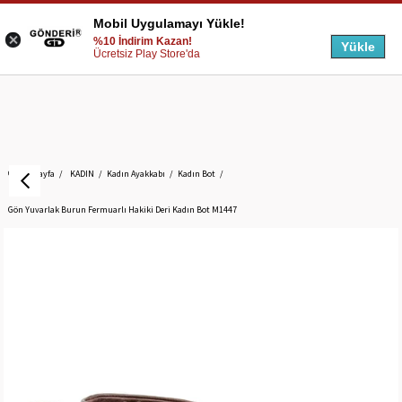
Mobil Uygulamayı Yükle!
%10 İndirim Kazan!
Yükle
Ücretsiz Play Store'da
Anasayfa
KADIN
Kadın Ayakkabı
Kadın Bot
Gön Yuvarlak Burun Fermuarlı Hakiki Deri Kadın Bot M1447