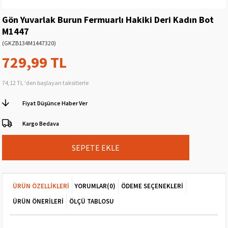
Gön Yuvarlak Burun Fermuarlı Hakiki Deri Kadın Bot
M1447
(GKZB134M1447320)
729,99 TL
74,12 TL
'den başlayan taksitlerle
Fiyat Düşünce Haber Ver
Kargo Bedava
ÜRÜN ÖZELLIKLERI
YORUMLAR
(0)
ÖDEME SEÇENEKLERI
ÜRÜN ÖNERILERI
ÖLÇÜ TABLOSU