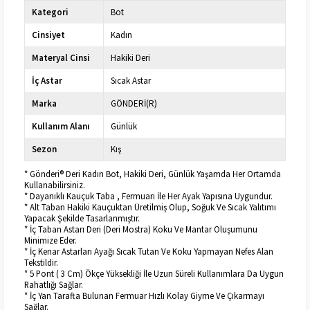
Kategori
Bot
Cinsiyet
Kadın
Materyal Cinsi
Hakiki Deri
İç Astar
Sıcak Astar
Marka
GÖNDERİ(R)
Kullanım Alanı
Günlük
Sezon
Kış
* Gönderi® Deri Kadın Bot, Hakiki Deri, Günlük Yaşamda Her Ortamda
Kullanabilirsiniz.
* Dayanıklı Kauçuk Taba , Fermuarı İle Her Ayak Yapısına Uygundur.
* Alt Taban Hakiki Kauçuktan Üretilmiş Olup, Soğuk Ve Sıcak Yalıtımı
Yapacak Şekilde Tasarlanmıştır.
* İç Taban Astarı Deri (Deri Mostra) Koku Ve Mantar Oluşumunu
Minimize Eder.
* İç Kenar Astarları Ayağı Sıcak Tutan Ve Koku Yapmayan Nefes Alan
Tekstildir.
* 5 Pont ( 3 Cm) Ökçe Yüksekliği İle Uzun Süreli Kullanımlara Da Uygun
Rahatlığı Sağlar.
* İç Yan Tarafta Bulunan Fermuar Hızlı Kolay Giyme Ve Çıkarmayı
Sağlar.