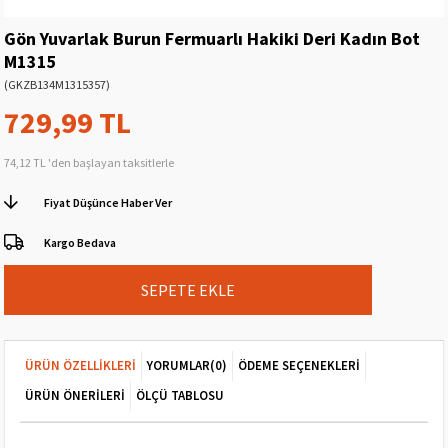
Gön Yuvarlak Burun Fermuarlı Hakiki Deri Kadın Bot
M1315
(GKZB134M1315357)
729,99 TL
74,12 TL
'den başlayan taksitlerle
Fiyat Düşünce Haber Ver
Kargo Bedava
ÜRÜN ÖZELLIKLERI
YORUMLAR
(0)
ÖDEME SEÇENEKLERI
ÜRÜN ÖNERILERI
ÖLÇÜ TABLOSU