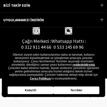
BİZİ TAKİP EDİN
UYGULAMAMIZI İNDİRİN
Çağrı Merkezi :
Whatsapp Hattı :
0 312 911 44 66
0 533 145 69 96
Sitemizi ziyaret eden kullanıcılarımızı daha iyi tanımak, kullanıcı
deneyimini kişiselleştirmek ve iyileştirmek amacıyla çerezler
kullanıyoruz. Çerez tercihlerinizi Tercihler seçeneği üzerinden
yönetebilir, dilediğiniz zaman çerez kullanımını
reddedebilirsiniz
.
E-Posta Adresi :
Çerezleri kabul etmeniz halinde, kişisel verileriniz çerezlerin işlevlerini
musterihizmetleri@gon.com.tr
yerine getirebilmesi amacıyla hizmet aldığımız teknik hizmet
sağlayıcılarla paylaşılabilir. Çerezler hakkında detaylı bilgi almak için
Çerez Politikası
’nı inceleyebilirsiniz.
Kabul Et
Tercihler
Anasayfa
Favorilerim
Sepetim
Üye Girişi