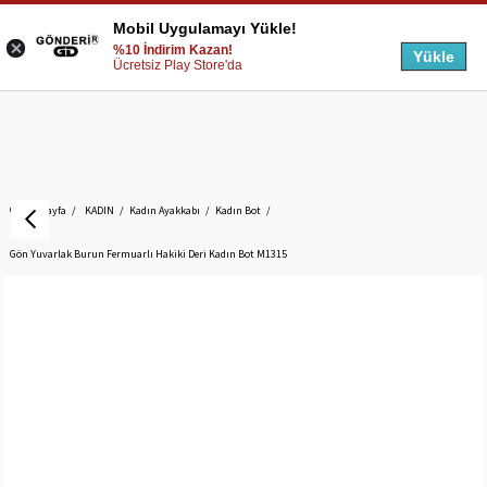
Mobil Uygulamayı Yükle!
%10 İndirim Kazan!
Yükle
Ücretsiz Play Store'da
Anasayfa
KADIN
Kadın Ayakkabı
Kadın Bot
Gön Yuvarlak Burun Fermuarlı Hakiki Deri Kadın Bot M1315