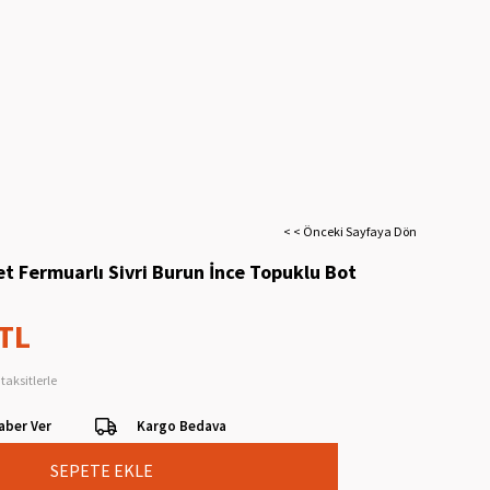
< < Önceki Sayfaya Dön
t Fermuarlı Sivri Burun İnce Topuklu Bot
 TL
taksitlerle
aber Ver
Kargo Bedava