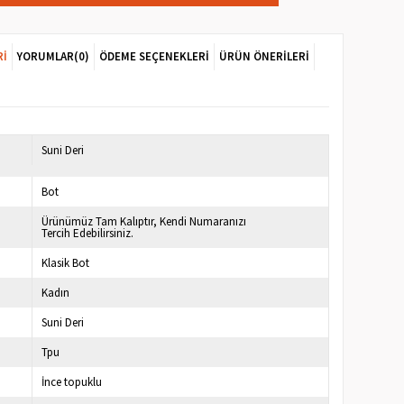
RI
YORUMLAR
(0)
ÖDEME SEÇENEKLERI
ÜRÜN ÖNERILERI
7
Suni Deri
Bot
Ürünümüz Tam Kalıptır, Kendi Numaranızı
Tercih Edebilirsiniz.
Klasik Bot
Kadın
Suni Deri
Tpu
İnce topuklu