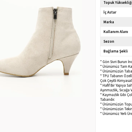
Topuk Yüksekliğ
İç Astar
Marka
Kullanım Alanı
Sezon
Bağlama Şekli
* Gön Sivri Burun İ
* Ürünümüz Tam Kalı
* Ürünümüzün Taban
* TPU Tabanın Özelli
Çok Çeşitli Kimyasal
* Hafif Bir Yapıya Sa
Aşınmazlık, Sıcağa V
* Kaymazlık Gibi Çok
Tabandır.
* Ürünümüzün Topu
* Ürünümüzün Tekini
* Ürünümüz Yerli Üre