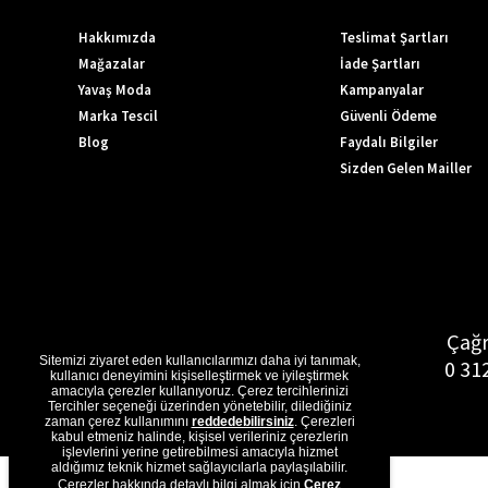
Hakkımızda
Teslimat Şartları
Mağazalar
İade Şartları
Yavaş Moda
Kampanyalar
Marka Tescil
Güvenli Ödeme
Blog
Faydalı Bilgiler
Sizden Gelen Mailler
Çağr
Sitemizi ziyaret eden kullanıcılarımızı daha iyi tanımak,
0 31
kullanıcı deneyimini kişiselleştirmek ve iyileştirmek
amacıyla çerezler kullanıyoruz. Çerez tercihlerinizi
Tercihler seçeneği üzerinden yönetebilir, dilediğiniz
zaman çerez kullanımını
reddedebilirsiniz
. Çerezleri
kabul etmeniz halinde, kişisel verileriniz çerezlerin
işlevlerini yerine getirebilmesi amacıyla hizmet
aldığımız teknik hizmet sağlayıcılarla paylaşılabilir.
Çerezler hakkında detaylı bilgi almak için
Çerez