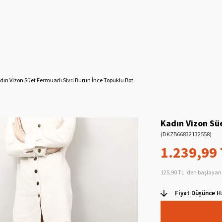
dın Vizon Süet Fermuarlı Sivri Burun İnce Topuklu Bot
Kadın Vizon Süe
(DKZB66832132558)
1.239,99
125,90 TL
'den başlayan 
Fiyat Düşünce H