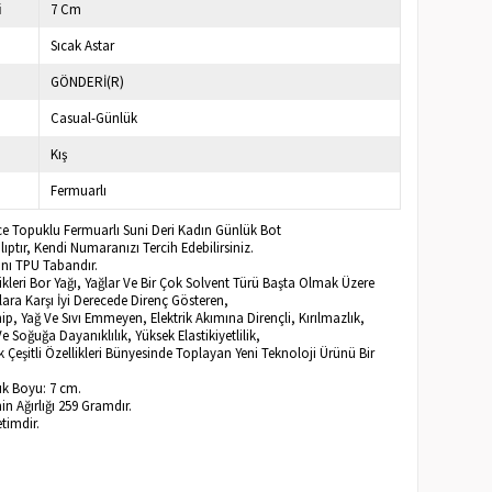
i
7 Cm
Sıcak Astar
GÖNDERİ(R)
Casual-Günlük
Kış
Fermuarlı
nce Topuklu Fermuarlı Suni Deri Kadın Günlük Bot
ptır, Kendi Numaranızı Tercih Edebilirsiniz.
ı TPU Tabandır.
kleri Bor Yağı, Yağlar Ve Bir Çok Solvent Türü Başta Olmak Üzere
lara Karşı İyi Derecede Direnç Gösteren,
hip, Yağ Ve Sıvı Emmeyen, Elektrik Akımına Dirençli, Kırılmazlık,
e Soğuğa Dayanıklılık, Yüksek Elastikiyetlilik,
 Çeşitli Özellikleri Bünyesinde Toplayan Yeni Teknoloji Ürünü Bir
k Boyu: 7 cm.
n Ağırlığı 259 Gramdır.
timdir.