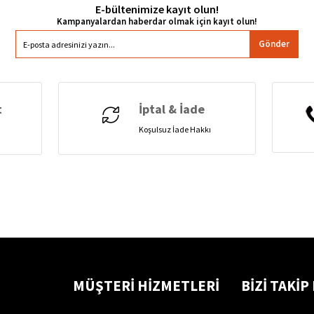
E-bültenimize kayıt olun!
Gönder
t
İptal & İade
Koşulsuz İade Hakkı
MÜŞTERİ HİZMETLERİ
BİZİ TAKİP