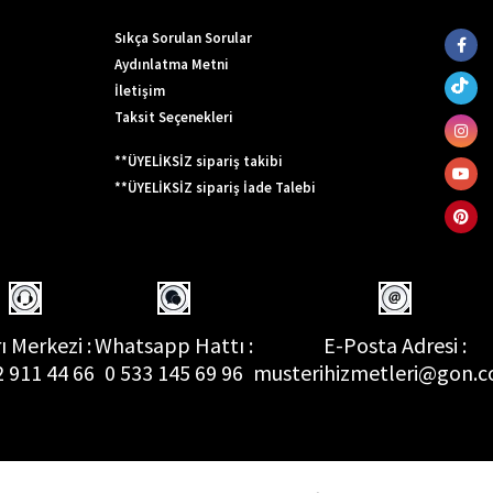
Sıkça Sorulan Sorular
Aydınlatma Metni
İletişim
Taksit Seçenekleri
**ÜYELİKSİZ sipariş takibi
**ÜYELİKSİZ sipariş İade Talebi
ı Merkezi :
Whatsapp Hattı :
E-Posta Adresi :
2 911 44 66
0 533 145 69 96
musterihizmetleri@gon.c