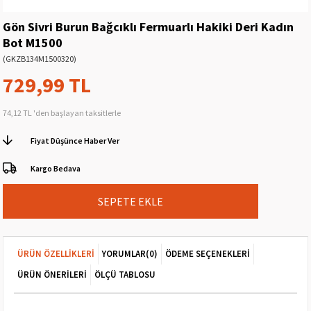
Gön Sivri Burun Bağcıklı Fermuarlı Hakiki Deri Kadın
Bot M1500
(GKZB134M1500320)
729,99 TL
74,12 TL
'den başlayan taksitlerle
Fiyat Düşünce Haber Ver
Kargo Bedava
ÜRÜN ÖZELLIKLERI
YORUMLAR
(0)
ÖDEME SEÇENEKLERI
ÜRÜN ÖNERILERI
ÖLÇÜ TABLOSU