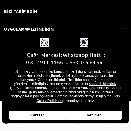
BİZİ TAKİP EDİN
UYGULAMAMIZI İNDİRİN
Çağrı Merkezi :
Whatsapp Hattı :
0 312 911 44 66
0 533 145 69 96
Sitemizi ziyaret eden kullanıcılarımızı daha iyi tanımak, kullanıcı
deneyimini kişiselleştirmek ve iyileştirmek amacıyla çerezler
kullanıyoruz. Çerez tercihlerinizi Tercihler seçeneği üzerinden
yönetebilir, dilediğiniz zaman çerez kullanımını
reddedebilirsiniz
.
E-Posta Adresi :
Çerezleri kabul etmeniz halinde, kişisel verileriniz çerezlerin işlevlerini
musterihizmetleri@gon.com.tr
yerine getirebilmesi amacıyla hizmet aldığımız teknik hizmet
sağlayıcılarla paylaşılabilir. Çerezler hakkında detaylı bilgi almak için
Çerez Politikası
’nı inceleyebilirsiniz.
Kabul Et
Tercihler
Anasayfa
Favorilerim
Sepetim
Üye Girişi