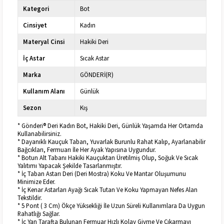
Kategori
Bot
Cinsiyet
Kadın
Materyal Cinsi
Hakiki Deri
İç Astar
Sıcak Astar
Marka
GÖNDERİ(R)
Kullanım Alanı
Günlük
Sezon
Kış
* Gönderi® Deri Kadın Bot, Hakiki Deri, Günlük Yaşamda Her Ortamda
Kullanabilirsiniz.
* Dayanıklı Kauçuk Taban, Yuvarlak Burunlu Rahat Kalıp, Ayarlanabilir
Bağcıkları, Fermuarı İle Her Ayak Yapısına Uygundur.
* Botun Alt Tabanı Hakiki Kauçuktan Üretilmiş Olup, Soğuk Ve Sıcak
Yalıtımı Yapacak Şekilde Tasarlanmıştır.
* İç Taban Astarı Deri (Deri Mostra) Koku Ve Mantar Oluşumunu
Minimize Eder.
* İç Kenar Astarları Ayağı Sıcak Tutan Ve Koku Yapmayan Nefes Alan
Tekstildir.
* 5 Pont ( 3 Cm) Ökçe Yüksekliği İle Uzun Süreli Kullanımlara Da Uygun
Rahatlığı Sağlar.
* İç Yan Tarafta Bulunan Fermuar Hızlı Kolay Giyme Ve Çıkarmayı