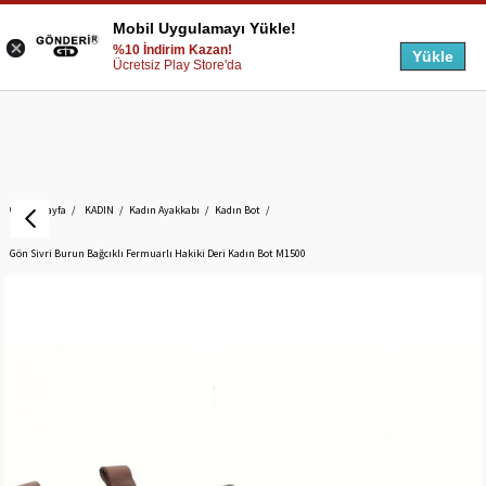
Mobil Uygulamayı Yükle!
%10 İndirim Kazan!
Yükle
Ücretsiz Play Store'da
Anasayfa
KADIN
Kadın Ayakkabı
Kadın Bot
Gön Sivri Burun Bağcıklı Fermuarlı Hakiki Deri Kadın Bot M1500