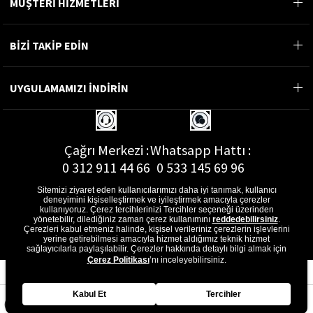
MÜŞTERİ HİZMETLERİ
BİZİ TAKİP EDİN
UYGULAMAMIZI İNDİRİN
Çağrı Merkezi :
Whatsapp Hattı :
0 312 911 44 66
0 533 145 69 96
Sitemizi ziyaret eden kullanıcılarımızı daha iyi tanımak, kullanıcı
deneyimini kişiselleştirmek ve iyileştirmek amacıyla çerezler
kullanıyoruz. Çerez tercihlerinizi Tercihler seçeneği üzerinden
yönetebilir, dilediğiniz zaman çerez kullanımını
reddedebilirsiniz
.
E-Posta Adresi :
Çerezleri kabul etmeniz halinde, kişisel verileriniz çerezlerin işlevlerini
musterihizmetleri@gon.com.tr
yerine getirebilmesi amacıyla hizmet aldığımız teknik hizmet
sağlayıcılarla paylaşılabilir. Çerezler hakkında detaylı bilgi almak için
Çerez Politikası
’nı inceleyebilirsiniz.
Kabul Et
Tercihler
Anasayfa
Favorilerim
Sepetim
Üye Girişi