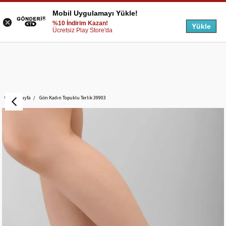
Mobil Uygulamayı Yükle!
%10 İndirim Kazan!
Yükle
Ücretsiz Play Store'da
Anasayfa
Gön Kadın Topuklu Terlik 39903