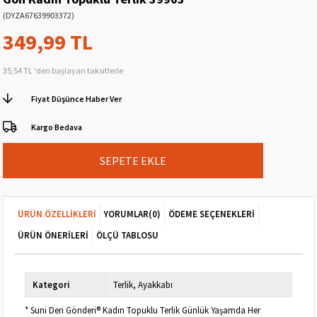
(DYZA67639903372)
349,99 TL
35,54 TL
'den başlayan taksitlerle
Fiyat Düşünce Haber Ver
Kargo Bedava
ÜRÜN ÖZELLIKLERI
YORUMLAR
(0)
ÖDEME SEÇENEKLERI
ÜRÜN ÖNERILERI
ÖLÇÜ TABLOSU
Kategori
Terlik
Ayakkabı
* Suni Deri Gönderi® Kadın Topuklu Terlik Günlük Yaşamda Her