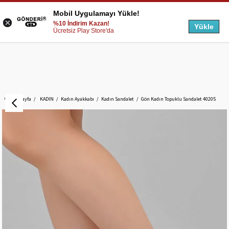
Mobil Uygulamayı Yükle!
%10 İndirim Kazan!
Yükle
Ücretsiz Play Store'da
Anasayfa
KADIN
Kadın Ayakkabı
Kadın Sandalet
Gön Kadın Topuklu Sandalet 40205