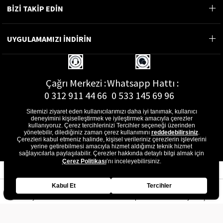
BİZİ TAKİP EDİN
UYGULAMAMIZI İNDİRİN
Çağrı Merkezi :
Whatsapp Hattı :
0 312 911 44 66
0 533 145 69 96
Sitemizi ziyaret eden kullanıcılarımızı daha iyi tanımak, kullanıcı
deneyimini kişiselleştirmek ve iyileştirmek amacıyla çerezler
kullanıyoruz. Çerez tercihlerinizi Tercihler seçeneği üzerinden
yönetebilir, dilediğiniz zaman çerez kullanımını
reddedebilirsiniz
.
E-Posta Adresi :
Çerezleri kabul etmeniz halinde, kişisel verileriniz çerezlerin işlevlerini
musterihizmetleri@gon.com.tr
yerine getirebilmesi amacıyla hizmet aldığımız teknik hizmet
sağlayıcılarla paylaşılabilir. Çerezler hakkında detaylı bilgi almak için
Çerez Politikası
’nı inceleyebilirsiniz.
Kabul Et
Tercihler
Anasayfa
Favorilerim
Sepetim
Üye Girişi