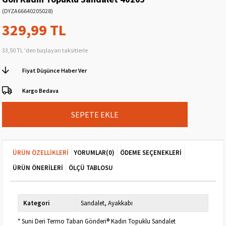
(DYZA66640205028)
329,99 TL
33,50 TL
'den başlayan taksitlerle
Fiyat Düşünce Haber Ver
Kargo Bedava
ÜRÜN ÖZELLIKLERI
YORUMLAR
(0)
ÖDEME SEÇENEKLERI
ÜRÜN ÖNERILERI
ÖLÇÜ TABLOSU
Kategori
Sandalet
Ayakkabı
* Suni Deri Termo Taban Gönderi® Kadın Topuklu Sandalet