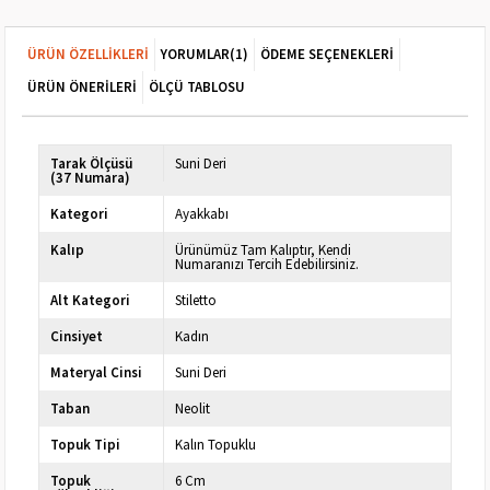
ÜRÜN ÖZELLIKLERI
YORUMLAR
(1)
ÖDEME SEÇENEKLERI
ÜRÜN ÖNERILERI
ÖLÇÜ TABLOSU
Tarak Ölçüsü
Suni Deri
(37 Numara)
Kategori
Ayakkabı
Kalıp
Ürünümüz Tam Kalıptır, Kendi
Numaranızı Tercih Edebilirsiniz.
Alt Kategori
Stiletto
Cinsiyet
Kadın
Materyal Cinsi
Suni Deri
Taban
Neolit
Topuk Tipi
Kalın Topuklu
Topuk
6 Cm