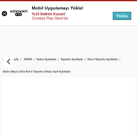
Mobil Uygulamayı Yükle!
%10 İndirim Kazan!
Yükle
Ücretsiz Play Store'da
Anasayfa
KADIN
Kadın Ayakkabı
Topuklu Ayakkabı
Kalın Topuklu Ayakkabı
Kadın Beyaz Orta Kalın Topuklu Arkası Açık Ayakkabı