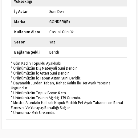
Yüksekliği
İç Astar
Suni Deri
Marka
GÖNDERİ(R)
Kullanım Alanı
Casual-Günlük
Sezon
Yaz
Bağlama Şekli
Bantlı
* Gön Kadın Topuklu Ayakkabı
* Ürünümüzün Dış Materyali Suni Deridir.
* Ürünümüzün İç Astarı Suni Deridir.
* Ürünümüzün İç Taban Astarı Suni Deridir.
* Dayanaklı Jurdan Taban, Rahat Kalıbı İle Her Ayak Yapısına
Uygundur.
* Ürünümüzün Topuk Boyu: 6 cm.
* Ürünümüzün Tekinin Ağırlığı 179 Gramdır.
* Mostra Altındaki Hafızalı Köpük Yastıklı Pet Ayak Tabanınızın Rahat
Etmesini Ve Yürüyüş Rahatlığı Sağlar.
* Ürünümüz Yerli Üretimdir.