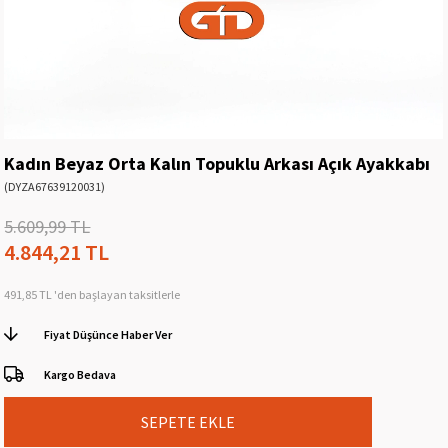
Kadın Beyaz Orta Kalın Topuklu Arkası Açık Ayakkabı
(DYZA67639120031)
5.609,99 TL
4.844,21 TL
491,85 TL
'den başlayan taksitlerle
Fiyat Düşünce Haber Ver
Kargo Bedava