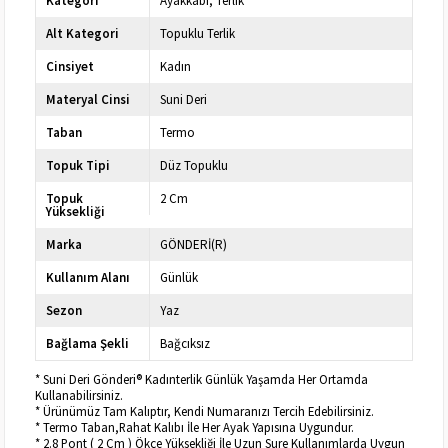
Kategori
Ayakkabı
Terlik
Alt Kategori
Topuklu Terlik
Cinsiyet
Kadın
Materyal Cinsi
Suni Deri
Taban
Termo
Topuk Tipi
Düz Topuklu
Topuk
2 Cm
Yüksekliği
Marka
GÖNDERİ(R)
Kullanım Alanı
Günlük
Sezon
Yaz
Bağlama Şekli
Bağcıksız
* Suni Deri Gönderi® Kadınterlik Günlük Yaşamda Her Ortamda
Kullanabilirsiniz.
* Ürünümüz Tam Kalıptır, Kendi Numaranızı Tercih Edebilirsiniz.
* Termo Taban,Rahat Kalıbı İle Her Ayak Yapısına Uygundur.
* 2.8 Pont ( 2 Cm ) Ökçe Yüksekliği İle Uzun Sure Kullanımlarda Uygun