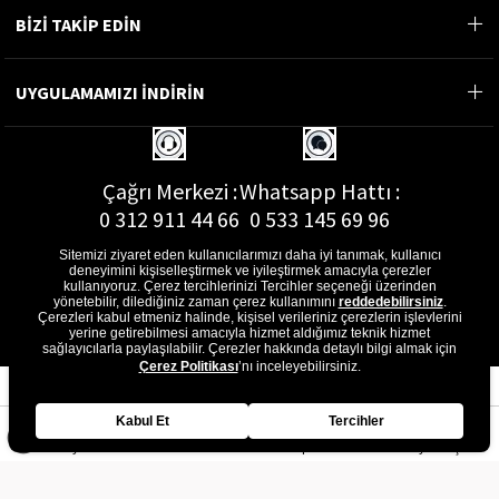
BİZİ TAKİP EDİN
UYGULAMAMIZI İNDİRİN
Çağrı Merkezi :
Whatsapp Hattı :
0 312 911 44 66
0 533 145 69 96
Sitemizi ziyaret eden kullanıcılarımızı daha iyi tanımak, kullanıcı
deneyimini kişiselleştirmek ve iyileştirmek amacıyla çerezler
kullanıyoruz. Çerez tercihlerinizi Tercihler seçeneği üzerinden
yönetebilir, dilediğiniz zaman çerez kullanımını
reddedebilirsiniz
.
E-Posta Adresi :
Çerezleri kabul etmeniz halinde, kişisel verileriniz çerezlerin işlevlerini
musterihizmetleri@gon.com.tr
yerine getirebilmesi amacıyla hizmet aldığımız teknik hizmet
sağlayıcılarla paylaşılabilir. Çerezler hakkında detaylı bilgi almak için
Çerez Politikası
’nı inceleyebilirsiniz.
Kabul Et
Tercihler
Anasayfa
Favorilerim
Sepetim
Üye Girişi