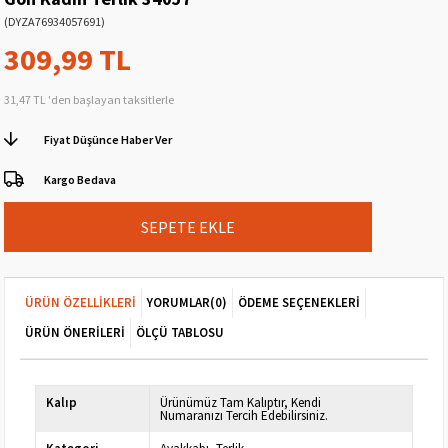
(DYZA76934057691)
309,99 TL
31,47 TL
'den başlayan taksitlerle
Fiyat Düşünce Haber Ver
Kargo Bedava
ÜRÜN ÖZELLIKLERI
YORUMLAR
(0)
ÖDEME SEÇENEKLERI
ÜRÜN ÖNERILERI
ÖLÇÜ TABLOSU
Kalıp
Ürünümüz Tam Kalıptır, Kendi
Numaranızı Tercih Edebilirsiniz.