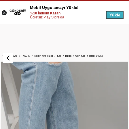
Mobil Uygulamayı Yükle!
%10 İndirim Kazan!
Yükle
Ücretsiz Play Store'da
Anasayfa
KADIN
Kadın Ayakkabı
Kadın Terlik
Gön Kadın Terlik 34057