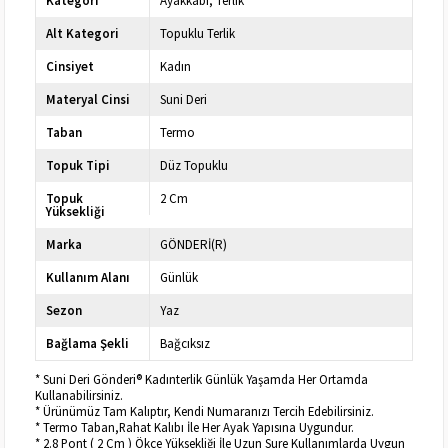
Kategori
Ayakkabı
Terlik
Alt Kategori
Topuklu Terlik
Cinsiyet
Kadın
Materyal Cinsi
Suni Deri
Taban
Termo
Topuk Tipi
Düz Topuklu
Topuk
2 Cm
Yüksekliği
Marka
GÖNDERİ(R)
Kullanım Alanı
Günlük
Sezon
Yaz
Bağlama Şekli
Bağcıksız
* Suni Deri Gönderi® Kadınterlik Günlük Yaşamda Her Ortamda
Kullanabilirsiniz.
* Ürünümüz Tam Kalıptır, Kendi Numaranızı Tercih Edebilirsiniz.
* Termo Taban,Rahat Kalıbı İle Her Ayak Yapısına Uygundur.
* 2.8 Pont ( 2 Cm ) Ökçe Yüksekliği İle Uzun Sure Kullanımlarda Uygun