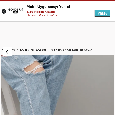
Mobil Uygulamayı Yükle!
%10 İndirim Kazan!
Yükle
Ücretsiz Play Store'da
Anasayfa
KADIN
Kadın Ayakkabı
Kadın Terlik
Gön Kadın Terlik 34057