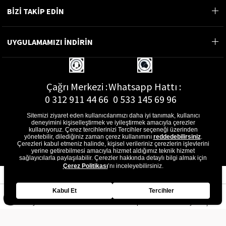
BİZİ TAKİP EDİN
UYGULAMAMIZI İNDİRİN
Çağrı Merkezi :
Whatsapp Hattı :
0 312 911 44 66
0 533 145 69 96
Sitemizi ziyaret eden kullanıcılarımızı daha iyi tanımak, kullanıcı
deneyimini kişiselleştirmek ve iyileştirmek amacıyla çerezler
kullanıyoruz. Çerez tercihlerinizi Tercihler seçeneği üzerinden
yönetebilir, dilediğiniz zaman çerez kullanımını
reddedebilirsiniz
.
E-Posta Adresi :
Çerezleri kabul etmeniz halinde, kişisel verileriniz çerezlerin işlevlerini
musterihizmetleri@gon.com.tr
yerine getirebilmesi amacıyla hizmet aldığımız teknik hizmet
sağlayıcılarla paylaşılabilir. Çerezler hakkında detaylı bilgi almak için
Çerez Politikası
’nı inceleyebilirsiniz.
Kabul Et
Tercihler
Anasayfa
Favorilerim
Sepetim
Üye Girişi