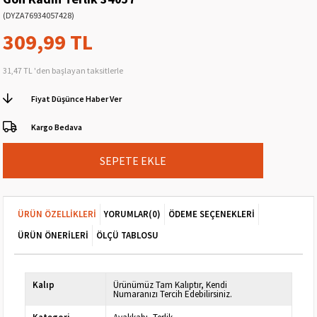
(DYZA76934057428)
309,99 TL
31,47 TL
'den başlayan taksitlerle
Fiyat Düşünce Haber Ver
Kargo Bedava
ÜRÜN ÖZELLIKLERI
YORUMLAR
(0)
ÖDEME SEÇENEKLERI
ÜRÜN ÖNERILERI
ÖLÇÜ TABLOSU
Kalıp
Ürünümüz Tam Kalıptır, Kendi
Numaranızı Tercih Edebilirsiniz.