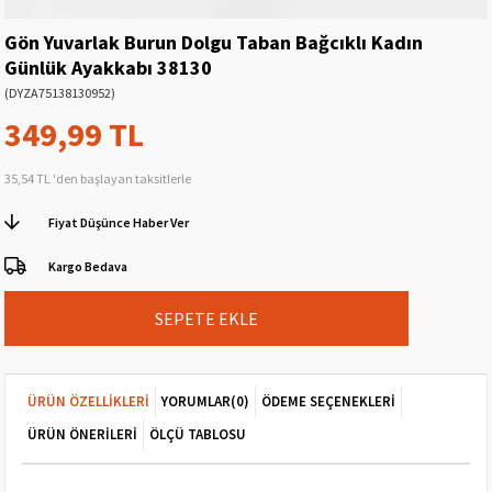
Gön Yuvarlak Burun Dolgu Taban Bağcıklı Kadın
Günlük Ayakkabı 38130
(DYZA75138130952)
349,99 TL
35,54 TL
'den başlayan taksitlerle
Fiyat Düşünce Haber Ver
Kargo Bedava
ÜRÜN ÖZELLIKLERI
YORUMLAR
(0)
ÖDEME SEÇENEKLERI
ÜRÜN ÖNERILERI
ÖLÇÜ TABLOSU