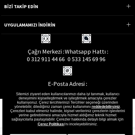
BİZİ TAKİP EDİN
UYGULAMAMIZI İNDİRİN
Çağrı Merkezi :
Whatsapp Hattı :
0 312 911 44 66
0 533 145 69 96
E-Posta Adresi :
musterihizmetleri@gon.com.tr
Sitemizi ziyaret eden kullanıcılarımızı daha iyi tanımak, kullanıcı
deneyimini kişiselleştirmek ve iyileştirmek amacıyla çerezler
kullanıyoruz. Çerez tercihlerinizi Tercihler seçeneği üzerinden
yönetebilir, dilediğiniz zaman çerez kullanımını
reddedebilirsiniz
.
Çerezleri kabul etmeniz halinde, kişisel verileriniz çerezlerin işlevlerini
yerine getirebilmesi amacıyla hizmet aldığımız teknik hizmet
sağlayıcılarla paylaşılabilir. Çerezler hakkında detaylı bilgi almak için
Çerez Politikası
’nı inceleyebilirsiniz.