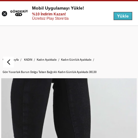
Mobil Uygulamayı Yükle!
%10 İndirim Kazan!
Yükle
Ücretsiz Play Store'da
Anasayfa
KADIN
Kadın Ayakkabı
Kadın Günlük Ayakkabı
Gön Yuvarlak Burun Dolgu Taban Bağcıklı Kadın Günlük Ayakkabı 38130