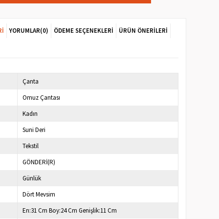
RI
YORUMLAR
(0)
ÖDEME SEÇENEKLERI
ÜRÜN ÖNERILERI
Çanta
Omuz Çantası
Kadın
Suni Deri
Tekstil
GÖNDERİ(R)
Günlük
Dört Mevsim
En:31 Cm Boy:24 Cm Genişlik:11 Cm