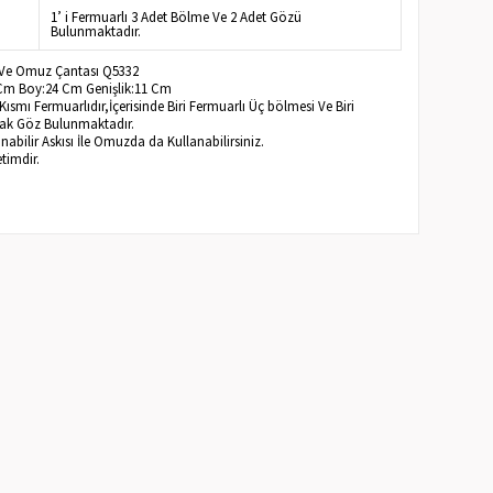
1’ i Fermuarlı 3 Adet Bölme Ve 2 Adet Gözü
Bulunmaktadır.
l Ve Omuz Çantası Q5332
 Cm Boy:24 Cm Genişlik:11 Cm
smı Fermuarlıdır,İçerisinde Biri Fermuarlı Üç bölmesi Ve Biri
Ufak Göz Bulunmaktadır.
bilir Askısı İle Omuzda da Kullanabilirsiniz.
timdir.