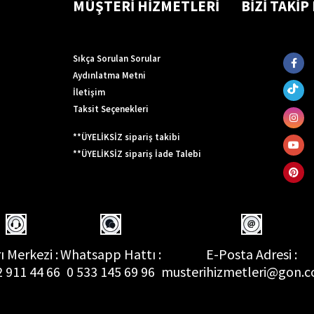
MÜŞTERİ HİZMETLERİ
BİZİ TAKİP
Sıkça Sorulan Sorular
Aydınlatma Metni
İletişim
Taksit Seçenekleri
**ÜYELİKSİZ sipariş takibi
**ÜYELİKSİZ sipariş İade Talebi
ı Merkezi :
Whatsapp Hattı :
E-Posta Adresi :
2 911 44 66
0 533 145 69 96
musterihizmetleri@gon.c