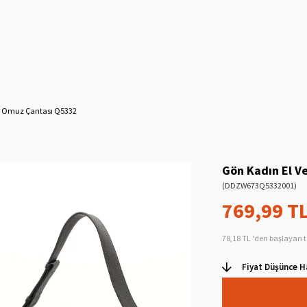
e Omuz Çantası Q5332
Gön Kadın El V
(DDZW673Q5332001)
769,99 T
78,18 TL
'den başlayan t
Fiyat Düşünce H