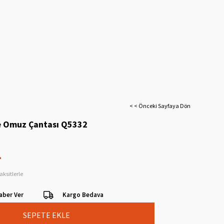
< < Önceki Sayfaya Dön
e Omuz Çantası Q5332
L
aksitlerle
aber Ver
Kargo Bedava