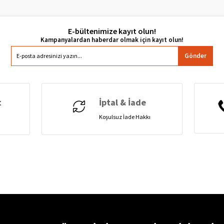
E-bültenimize kayıt olun!
Gönder
t
İptal & İade
Koşulsuz İade Hakkı