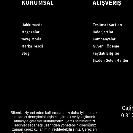
KURUMSAL
ALIŞVERİŞ
Hakkımızda
Teslimat Şartları
Mağazalar
İade Şartları
Yavaş Moda
Kampanyalar
Marka Tescil
Güvenli Ödeme
Blog
Faydalı Bilgiler
Sizden Gelen Mailler
Çağr
Sitemizi ziyaret eden kullanıcılarımızı daha iyi tanımak,
0 31
kullanıcı deneyimini kişiselleştirmek ve iyileştirmek
amacıyla çerezler kullanıyoruz. Çerez tercihlerinizi
Tercihler seçeneği üzerinden yönetebilir, dilediğiniz
zaman çerez kullanımını
reddedebilirsiniz
. Çerezleri