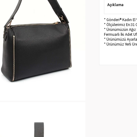
Açıklama
* Gönderi® Kadın E
* Ölçülerimiz En:31
* Ürünümüzün Ağız Kı
Fermuarlı İki Adet 
* Ürünümüzü Ayarlana
* Ürünümüz Yerli Üre