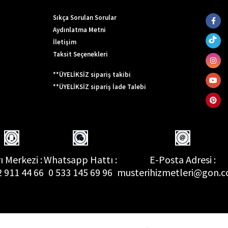
Sıkça Sorulan Sorular
Aydınlatma Metni
İletişim
Taksit Seçenekleri
**ÜYELİKSİZ sipariş takibi
**ÜYELİKSİZ sipariş İade Talebi
ı Merkezi :
Whatsapp Hattı :
E-Posta Adresi :
2 911 44 66
0 533 145 69 96
musterihizmetleri@gon.c