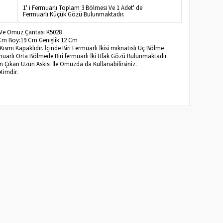
1' i Fermuarlı Toplam 3 Bölmesi Ve 1 Adet' de
Fermuarlı Küçük Gözü Bulunmaktadır.
 Ve Omuz Çantası K5028
 Cm Boy:19 Cm Genişlik:12 Cm
smı Kapaklıdır. İçinde Biri Fermuarlı İkisi mıknatıslı Üç Bölme
uarlı Orta Bölmede Biri fermuarlı İki Ufak Gözü Bulunmaktadır.
 Çıkan Uzun Askısı İle Omuzda da Kullanabilirsiniz.
timdir.