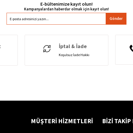
E-bültenimize kayıt olun!
Gönder
t
İptal & İade
Koşulsuz İade Hakkı
MÜŞTERİ HİZMETLERİ
BİZİ TAKİP