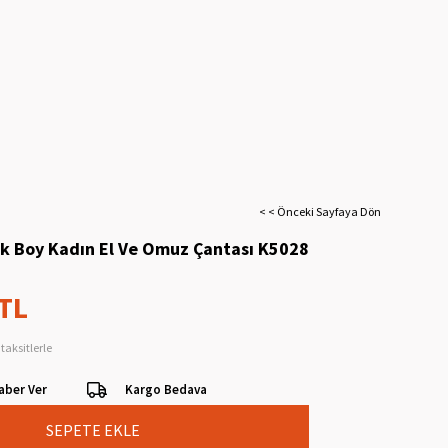
< < Önceki Sayfaya Dön
k Boy Kadın El Ve Omuz Çantası K5028
 TL
taksitlerle
aber Ver
Kargo Bedava