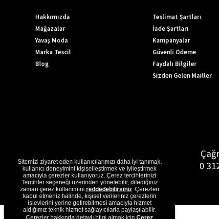
Hakkımızda
Teslimat Şartları
Mağazalar
İade Şartları
Yavaş Moda
Kampanyalar
Marka Tescil
Güvenli Ödeme
Blog
Faydalı Bilgiler
Sizden Gelen Mailler
Çağr
Sitemizi ziyaret eden kullanıcılarımızı daha iyi tanımak,
0 31
kullanıcı deneyimini kişiselleştirmek ve iyileştirmek
amacıyla çerezler kullanıyoruz. Çerez tercihlerinizi
Tercihler seçeneği üzerinden yönetebilir, dilediğiniz
zaman çerez kullanımını
reddedebilirsiniz
. Çerezleri
kabul etmeniz halinde, kişisel verileriniz çerezlerin
işlevlerini yerine getirebilmesi amacıyla hizmet
aldığımız teknik hizmet sağlayıcılarla paylaşılabilir.
Çerezler hakkında detaylı bilgi almak için
Çerez