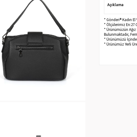
Açıklama
* Gönderi® Kadın El
* Ölçülerimiz En:27
* Ürünümüzün Ağız Kı
Bulunmaktadır, Ferm
* Ürünümüzü İçinden
* Ürünümüz Yerli Üre