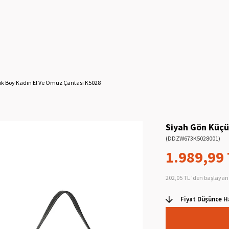
k Boy Kadın El Ve Omuz Çantası K5028
Siyah Gön Küçü
(DDZW673K5028001)
1.989,99
202,05 TL
'den başlayan 
Fiyat Düşünce H