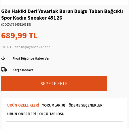
Gön Hakiki Deri Yuvarlak Burun Dolgu Taban Bağcıklı
Spor Kadın Sneaker 45126
(DDZA73845126315)
689,99 TL
70,06 TL
'den başlayan taksitlerle
Fiyat Düşünce Haber Ver
Kargo Bedava
ÜRÜN ÖZELLIKLERI
YORUMLAR
(0)
ÖDEME SEÇENEKLERI
ÜRÜN ÖNERILERI
ÖLÇÜ TABLOSU