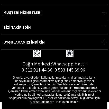
MÜŞTERİ HİZMETLERİ
BİZİ TAKİP EDİN
UYGULAMAMIZI İNDİRİN
Çağrı Merkezi :
Whatsapp Hattı :
0 312 911 44 66
0 533 145 69 96
Sitemizi ziyaret eden kullanıcılarımızı daha iyi tanımak, kullanıcı
deneyimini kişiselleştirmek ve iyileştirmek amacıyla çerezler
kullanıyoruz. Çerez tercihlerinizi Tercihler seçeneği üzerinden
yönetebilir, dilediğiniz zaman çerez kullanımını
reddedebilirsiniz
.
E-Posta Adresi :
Çerezleri kabul etmeniz halinde, kişisel verileriniz çerezlerin işlevlerini
musterihizmetleri@gon.com.tr
yerine getirebilmesi amacıyla hizmet aldığımız teknik hizmet
sağlayıcılarla paylaşılabilir. Çerezler hakkında detaylı bilgi almak için
Çerez Politikası
’nı inceleyebilirsiniz.