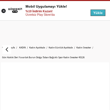
Mobil Uygulamayı Yükle!
%10 İndirim Kazan!
Yükle
Ücretsiz Play Store'da
Anasayfa
KADIN
Kadın Ayakkabı
Kadın Günlük Ayakkabı
Kadın Sneaker
Gön Hakiki Deri Yuvarlak Burun Dolgu Taban Bağcıklı Spor Kadın Sneaker 45126