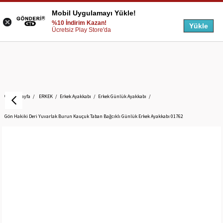
Mobil Uygulamayı Yükle!
%10 İndirim Kazan!
Yükle
Ücretsiz Play Store'da
Anasayfa
ERKEK
Erkek Ayakkabı
Erkek Günlük Ayakkabı
Gön Hakiki Deri Yuvarlak Burun Kauçuk Taban Bağcıklı Günlük Erkek Ayakkabı 01762