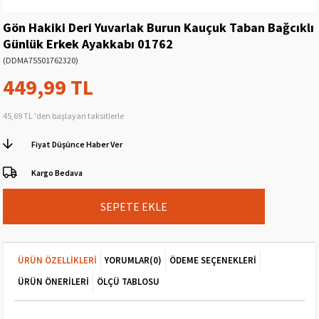
Gön Hakiki Deri Yuvarlak Burun Kauçuk Taban Bağcıklı
Günlük Erkek Ayakkabı 01762
(DDMA75501762320)
449,99 TL
45,69 TL
'den başlayan taksitlerle
Fiyat Düşünce Haber Ver
Kargo Bedava
ÜRÜN ÖZELLIKLERI
YORUMLAR
(0)
ÖDEME SEÇENEKLERI
ÜRÜN ÖNERILERI
ÖLÇÜ TABLOSU