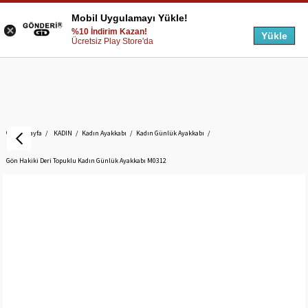
Mobil Uygulamayı Yükle!
%10 İndirim Kazan!
Yükle
Ücretsiz Play Store'da
Anasayfa
KADIN
Kadın Ayakkabı
Kadın Günlük Ayakkabı
Gön Hakiki Deri Topuklu Kadın Günlük Ayakkabı M0312