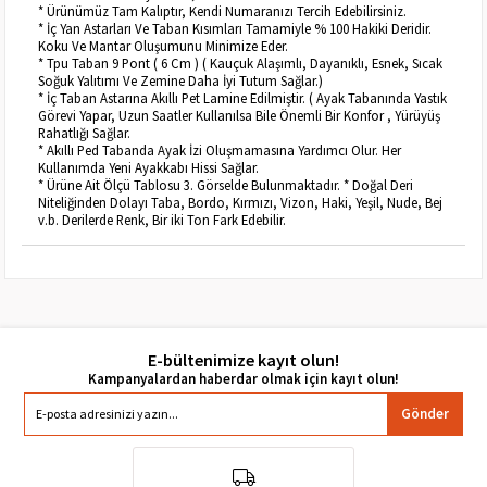
* Ürünümüz Tam Kalıptır, Kendi Numaranızı Tercih Edebilirsiniz.
* İç Yan Astarları Ve Taban Kısımları Tamamiyle % 100 Hakiki Deridir.
Koku Ve Mantar Oluşumunu Minimize Eder.
* Tpu Taban 9 Pont ( 6 Cm ) ( Kauçuk Alaşımlı, Dayanıklı, Esnek, Sıcak
Soğuk Yalıtımı Ve Zemine Daha İyi Tutum Sağlar.)
* İç Taban Astarına Akıllı Pet Lamine Edilmiştir. ( Ayak Tabanında Yastık
Görevi Yapar, Uzun Saatler Kullanılsa Bile Önemli Bir Konfor , Yürüyüş
Rahatlığı Sağlar.
* Akıllı Ped Tabanda Ayak İzi Oluşmamasına Yardımcı Olur. Her
Kullanımda Yeni Ayakkabı Hissi Sağlar.
* Ürüne Ait Ölçü Tablosu 3. Görselde Bulunmaktadır. * Doğal Deri
Niteliğinden Dolayı Taba, Bordo, Kırmızı, Vizon, Haki, Yeşil, Nude, Bej
v.b. Derilerde Renk, Bir iki Ton Fark Edebilir.
E-bültenimize kayıt olun!
Gönder