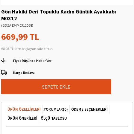
Gön Hakiki Deri Topuklu Kadın Günlük Ayakkabı
M0312
(GDZA134M0312068)
669,99 TL
68,03 TL
'den başlayan taksitlerle
Fiyat Düşünce Haber Ver
Kargo Bedava
ÜRÜN ÖZELLIKLERI
YORUMLAR
(0)
ÖDEME SEÇENEKLERI
ÜRÜN ÖNERILERI
ÖLÇÜ TABLOSU