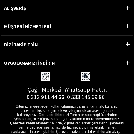
ALIŞVERİŞ
MÜŞTERİ HİZMETLERİ
BİZİ TAKİP EDİN
UYGULAMAMIZI İNDİRİN
Çağrı Merkezi :
Whatsapp Hattı :
0 312 911 44 66
0 533 145 69 96
Sitemizi ziyaret eden kullanıcılarımızı daha iyi tanımak, kullanıcı
deneyimini kişiselleştirmek ve iyileştirmek amacıyla çerezler
kullanıyoruz. Çerez tercihlerinizi Tercihler seçeneği üzerinden
yönetebilir, dilediğiniz zaman çerez kullanımını
reddedebilirsiniz
.
E-Posta Adresi :
Çerezleri kabul etmeniz halinde, kişisel verileriniz çerezlerin işlevlerini
musterihizmetleri@gon.com.tr
yerine getirebilmesi amacıyla hizmet aldığımız teknik hizmet
sağlayıcılarla paylaşılabilir. Çerezler hakkında detaylı bilgi almak için