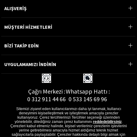
ALIŞVERİŞ
MÜŞTERİ HİZMETLERİ
BİZİ TAKİP EDİN
UYGULAMAMIZI İNDİRİN
Çağrı Merkezi :
Whatsapp Hattı :
0 312 911 44 66
0 533 145 69 96
Sitemizi ziyaret eden kullanıcılarımızı daha iyi tanımak, kullanıcı
deneyimini kişiselleştirmek ve iyileştirmek amacıyla çerezler
kullanıyoruz. Çerez tercihlerinizi Tercihler seçeneği üzerinden
yönetebilir, dilediğiniz zaman çerez kullanımını
reddedebilirsiniz
.
E-Posta Adresi :
Çerezleri kabul etmeniz halinde, kişisel verileriniz çerezlerin işlevlerini
musterihizmetleri@gon.com.tr
yerine getirebilmesi amacıyla hizmet aldığımız teknik hizmet
sağlayıcılarla paylaşılabilir. Çerezler hakkında detaylı bilgi almak için