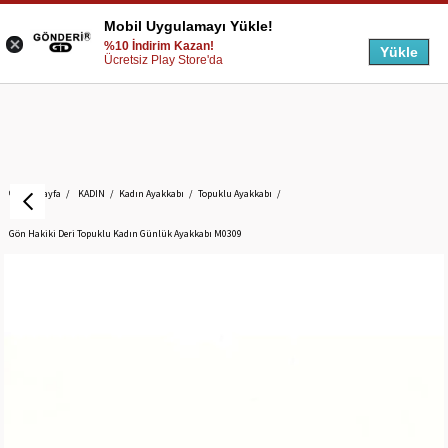
Mobil Uygulamayı Yükle!
%10 İndirim Kazan!
Yükle
Ücretsiz Play Store'da
Anasayfa
KADIN
Kadın Ayakkabı
Topuklu Ayakkabı
Gön Hakiki Deri Topuklu Kadın Günlük Ayakkabı M0309