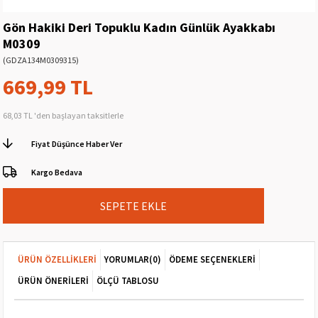
Gön Hakiki Deri Topuklu Kadın Günlük Ayakkabı
M0309
(GDZA134M0309315)
669,99 TL
68,03 TL
'den başlayan taksitlerle
Fiyat Düşünce Haber Ver
Kargo Bedava
ÜRÜN ÖZELLIKLERI
YORUMLAR
(0)
ÖDEME SEÇENEKLERI
ÜRÜN ÖNERILERI
ÖLÇÜ TABLOSU