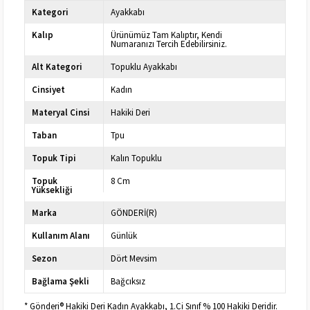
Kategori
Ayakkabı
Kalıp
Ürünümüz Tam Kalıptır, Kendi
Numaranızı Tercih Edebilirsiniz.
Alt Kategori
Topuklu Ayakkabı
Cinsiyet
Kadın
Materyal Cinsi
Hakiki Deri
Taban
Tpu
Topuk Tipi
Kalın Topuklu
Topuk
8 Cm
Yüksekliği
Marka
GÖNDERİ(R)
Kullanım Alanı
Günlük
Sezon
Dört Mevsim
Bağlama Şekli
Bağcıksız
* Gönderi® Hakiki Deri Kadın Ayakkabı, 1.Ci Sınıf % 100 Hakiki Deridir.