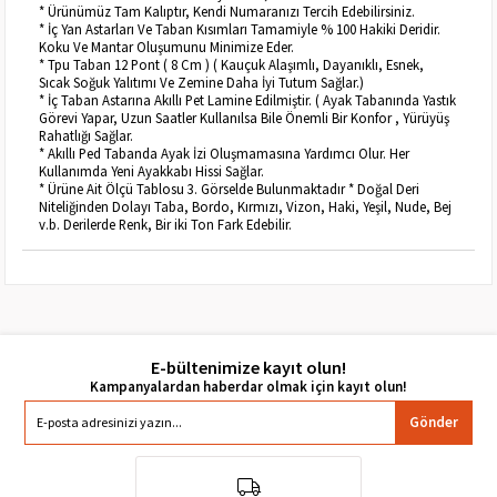
* Ürünümüz Tam Kalıptır, Kendi Numaranızı Tercih Edebilirsiniz.
* İç Yan Astarları Ve Taban Kısımları Tamamiyle % 100 Hakiki Deridir.
Koku Ve Mantar Oluşumunu Minimize Eder.
* Tpu Taban 12 Pont ( 8 Cm ) ( Kauçuk Alaşımlı, Dayanıklı, Esnek,
Sıcak Soğuk Yalıtımı Ve Zemine Daha İyi Tutum Sağlar.)
* İç Taban Astarına Akıllı Pet Lamine Edilmiştir. ( Ayak Tabanında Yastık
Görevi Yapar, Uzun Saatler Kullanılsa Bile Önemli Bir Konfor , Yürüyüş
Rahatlığı Sağlar.
* Akıllı Ped Tabanda Ayak İzi Oluşmamasına Yardımcı Olur. Her
Kullanımda Yeni Ayakkabı Hissi Sağlar.
* Ürüne Ait Ölçü Tablosu 3. Görselde Bulunmaktadır * Doğal Deri
Niteliğinden Dolayı Taba, Bordo, Kırmızı, Vizon, Haki, Yeşil, Nude, Bej
v.b. Derilerde Renk, Bir iki Ton Fark Edebilir.
E-bültenimize kayıt olun!
Gönder