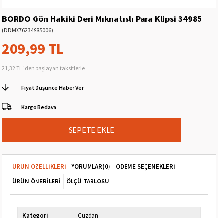
BORDO Gön Hakiki Deri Mıknatıslı Para Klipsi 34985
(DDMX76234985006)
209,99 TL
21,32 TL
'den başlayan taksitlerle
Fiyat Düşünce Haber Ver
Kargo Bedava
ÜRÜN ÖZELLIKLERI
YORUMLAR
(0)
ÖDEME SEÇENEKLERI
ÜRÜN ÖNERILERI
ÖLÇÜ TABLOSU
Kategori
Cüzdan