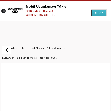
Mobil Uygulamayı Yükle!
%10 İndirim Kazan!
Yükle
Ücretsiz Play Store'da
Anasayfa
ERKEK
Erkek Aksesuar
Erkek Cüzdan
BORDO Gön Hakiki Deri Mıknatıslı Para Klipsi 34985