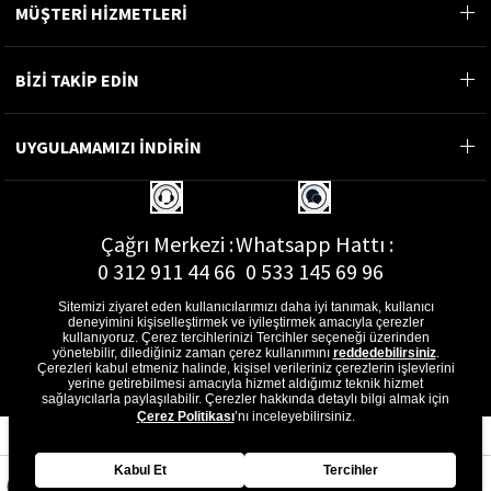
MÜŞTERİ HİZMETLERİ
BİZİ TAKİP EDİN
UYGULAMAMIZI İNDİRİN
Çağrı Merkezi :
Whatsapp Hattı :
0 312 911 44 66
0 533 145 69 96
Sitemizi ziyaret eden kullanıcılarımızı daha iyi tanımak, kullanıcı
deneyimini kişiselleştirmek ve iyileştirmek amacıyla çerezler
kullanıyoruz. Çerez tercihlerinizi Tercihler seçeneği üzerinden
yönetebilir, dilediğiniz zaman çerez kullanımını
reddedebilirsiniz
.
E-Posta Adresi :
Çerezleri kabul etmeniz halinde, kişisel verileriniz çerezlerin işlevlerini
musterihizmetleri@gon.com.tr
yerine getirebilmesi amacıyla hizmet aldığımız teknik hizmet
sağlayıcılarla paylaşılabilir. Çerezler hakkında detaylı bilgi almak için
Çerez Politikası
’nı inceleyebilirsiniz.
Kabul Et
Tercihler