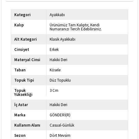
Kategori
Ayakkabı
Kalıp
Ürünümüz Tam Kalıptır, Kendi
Numaranızı Tercih Edebilirsiniz.
Alt Kategori
Klasik Ayakkabı
Cinsiyet
Erkek
Materyal Cinsi
Hakiki Deri
Taban
Kösele
Topuk Tipi
Düz Topuklu
Topuk
3 Cm
Yüksekliği
İç Astar
Hakiki Deri
Marka
GÖNDERİ(R)
Kullanım Alanı
Casual-Günlük
Sezon
Dört Mevsim