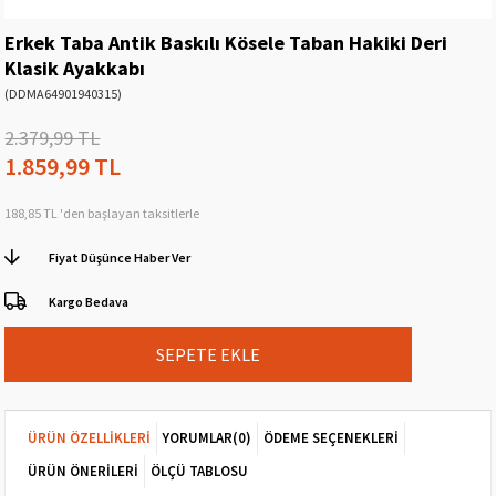
Erkek Taba Antik Baskılı Kösele Taban Hakiki Deri
Klasik Ayakkabı
(DDMA64901940315)
2.379,99 TL
1.859,99 TL
188,85 TL
'den başlayan taksitlerle
Fiyat Düşünce Haber Ver
Kargo Bedava
ÜRÜN ÖZELLIKLERI
YORUMLAR
(0)
ÖDEME SEÇENEKLERI
ÜRÜN ÖNERILERI
ÖLÇÜ TABLOSU