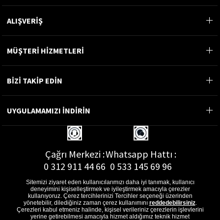
ALIŞVERİŞ
MÜŞTERİ HİZMETLERİ
BİZİ TAKİP EDİN
UYGULAMAMIZI İNDİRİN
Çağrı Merkezi :
Whatsapp Hattı :
0 312 911 44 66
0 533 145 69 96
Sitemizi ziyaret eden kullanıcılarımızı daha iyi tanımak, kullanıcı
deneyimini kişiselleştirmek ve iyileştirmek amacıyla çerezler
kullanıyoruz. Çerez tercihlerinizi Tercihler seçeneği üzerinden
yönetebilir, dilediğiniz zaman çerez kullanımını
reddedebilirsiniz
.
E-Posta Adresi :
Çerezleri kabul etmeniz halinde, kişisel verileriniz çerezlerin işlevlerini
musterihizmetleri@gon.com.tr
yerine getirebilmesi amacıyla hizmet aldığımız teknik hizmet