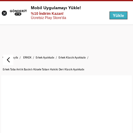
Mobil Uygulamayı Yükle!
%10 İndirim Kazan!
Yükle
Ücretsiz Play Store'da
Anasayfa
ERKEK
Erkek Ayakkabı
Erkek Klasik Ayakkabı
Erkek Taba Antik Baskılı Kösele Taban Hakiki Deri Klasik Ayakkabı