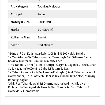
Alt Kategori
Topuklu Ayakkabı
Cinsiyet
Kadın
Materyal Cinsi
Hakiki Deri
Marka
GÖNDERİ(R)
Kullanım Alanı
Günlük
Sezon
Dört Mevsim
*Gönderi® Deri Kadın Ayakkabı, 1.Ci Sınıf % 100 Hakiki Deridir.
*İç Yan Astarları Ve Taban Kısımları Tamamiyle % 100 Hakiki Deridir.
Koku Ve Mantar Oluşumunu Minimize Eder.
*Tpu Taban 12 Pont ( 8 Cm ) ( Kauçuk Alaşımlı, Dayanıklı, Esnek, Sıcak
Soğuk Yalıtımı Ve Zemine Daha İyi Tutum Sağlar.)
*İç Taban Astarına Akıllı Pet Lamine Edilmiştir. ( Ayak Tabanında Yastık
Görevi Yapar, Uzun Saatler Kullanılsa Bile Önemli Bir Konfor , Yürüyüş
Rahatlığı Sağlar.
*Akıllı Ped Tabanda Ayak İzi Oluşmamasına Yardımcı Olur. Her
Kullanımda Yeni Ayakkabı Hissi Sağlar. * Ürüne Ait Ölçü Tablosu 3.
Görselde Bulunmaktadır.