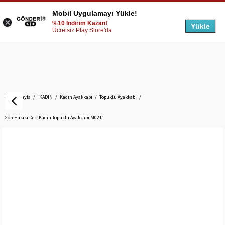
Mobil Uygulamayı Yükle!
%10 İndirim Kazan!
Yükle
Ücretsiz Play Store'da
Anasayfa
KADIN
Kadın Ayakkabı
Topuklu Ayakkabı
Gön Hakiki Deri Kadın Topuklu Ayakkabı M0211