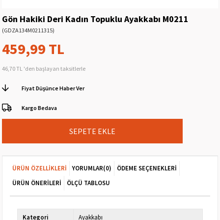
Gön Hakiki Deri Kadın Topuklu Ayakkabı M0211
(GDZA134M0211315)
459,99 TL
46,70 TL
'den başlayan taksitlerle
Fiyat Düşünce Haber Ver
Kargo Bedava
ÜRÜN ÖZELLIKLERI
YORUMLAR
(0)
ÖDEME SEÇENEKLERI
ÜRÜN ÖNERILERI
ÖLÇÜ TABLOSU
Kategori
Ayakkabı