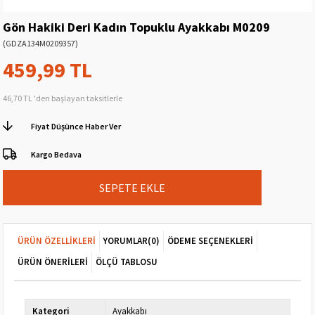
Gön Hakiki Deri Kadın Topuklu Ayakkabı M0209
(GDZA134M0209357)
459,99 TL
46,70 TL
'den başlayan taksitlerle
Fiyat Düşünce Haber Ver
Kargo Bedava
ÜRÜN ÖZELLIKLERI
YORUMLAR
(0)
ÖDEME SEÇENEKLERI
ÜRÜN ÖNERILERI
ÖLÇÜ TABLOSU
Kategori
Ayakkabı