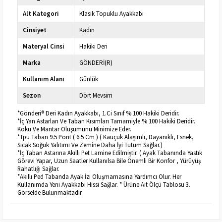
Alt Kategori
Klasik Topuklu Ayakkabı
Cinsiyet
Kadın
Materyal Cinsi
Hakiki Deri
Marka
GÖNDERİ(R)
Kullanım Alanı
Günlük
Sezon
Dört Mevsim
*Gönderi® Deri Kadın Ayakkabı, 1.Ci Sınıf % 100 Hakiki Deridir.
*İç Yan Astarları Ve Taban Kısımları Tamamiyle % 100 Hakiki Deridir.
Koku Ve Mantar Oluşumunu Minimize Eder.
*Tpu Taban 9.5 Pont ( 6.5 Cm ) ( Kauçuk Alaşımlı, Dayanıklı, Esnek,
Sıcak Soğuk Yalıtımı Ve Zemine Daha İyi Tutum Sağlar.)
*İç Taban Astarına Akıllı Pet Lamine Edilmiştir. ( Ayak Tabanında Yastık
Görevi Yapar, Uzun Saatler Kullanılsa Bile Önemli Bir Konfor , Yürüyüş
Rahatlığı Sağlar.
*Akıllı Ped Tabanda Ayak İzi Oluşmamasına Yardımcı Olur. Her
Kullanımda Yeni Ayakkabı Hissi Sağlar. * Ürüne Ait Ölçü Tablosu 3.
Görselde Bulunmaktadır.