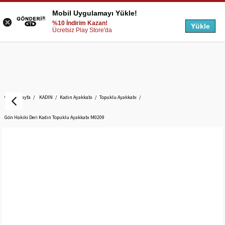
Mobil Uygulamayı Yükle!
%10 İndirim Kazan!
Yükle
Ücretsiz Play Store'da
Anasayfa
KADIN
Kadın Ayakkabı
Topuklu Ayakkabı
Gön Hakiki Deri Kadın Topuklu Ayakkabı M0209