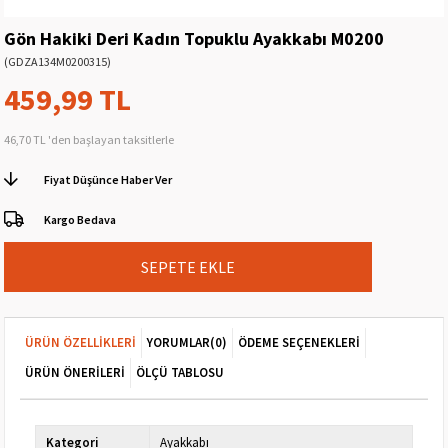
Gön Hakiki Deri Kadın Topuklu Ayakkabı M0200
(GDZA134M0200315)
459,99 TL
46,70 TL
'den başlayan taksitlerle
Fiyat Düşünce Haber Ver
Kargo Bedava
ÜRÜN ÖZELLIKLERI
YORUMLAR
(0)
ÖDEME SEÇENEKLERI
ÜRÜN ÖNERILERI
ÖLÇÜ TABLOSU
Kategori
Ayakkabı