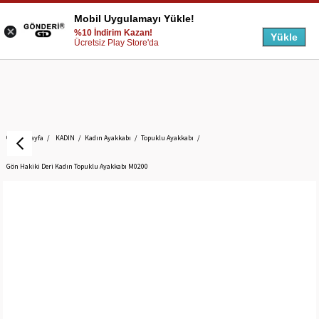
Mobil Uygulamayı Yükle!
%10 İndirim Kazan!
Yükle
Ücretsiz Play Store'da
Anasayfa
KADIN
Kadın Ayakkabı
Topuklu Ayakkabı
Gön Hakiki Deri Kadın Topuklu Ayakkabı M0200