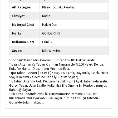
Alt Kategori
Klasik Topuklu Ayakkabı
Cinsiyet
Kadın
Materyal Cinsi
Hakiki Deri
Marka
GÖNDERİ(R)
Kullanım Alanı
Günlük
Sezon
Dört Mevsim
*Gönderi® Deri Kadın Ayakkabı, 1.Ci Sınıf % 100 Hakiki Deridir.
*İç Yan Astarları Ve Taban Kısımları Tamamiyle % 100 Hakiki Deridir.
Koku Ve Mantar Oluşumunu Minimize Eder.
*Tpu Taban 12 Pont ( 8 Cm ) ( Kauçuk Alaşımlı, Dayanıklı, Esnek, Sıcak
Soğuk Yalıtımı Ve Zemine Daha İyi Tutum Sağlar.)
*İç Taban Astarına Akıllı Pet Lamine Edilmiştir. ( Ayak Tabanında Yastık
Görevi Yapar, Uzun Saatler Kullanılsa Bile Önemli Bir Konfor , Yürüyüş
Rahatlığı Sağlar.
*Akıllı Ped Tabanda Ayak İzi Oluşmamasına Yardımcı Olur. Her
Kullanımda Yeni Ayakkabı Hissi Sağlar. * Ürüne Ait Ölçü Tablosu 3.
Görselde Bulunmaktadır.