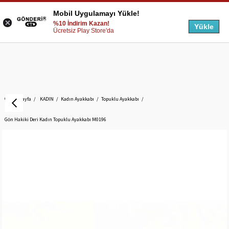
Mobil Uygulamayı Yükle!
%10 İndirim Kazan!
Yükle
Ücretsiz Play Store'da
Anasayfa
KADIN
Kadın Ayakkabı
Topuklu Ayakkabı
Gön Hakiki Deri Kadın Topuklu Ayakkabı M0196