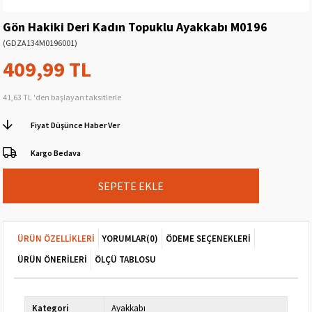
Gön Hakiki Deri Kadın Topuklu Ayakkabı M0196
(GDZA134M0196001)
409,99 TL
41,63 TL
'den başlayan taksitlerle
Fiyat Düşünce Haber Ver
Kargo Bedava
ÜRÜN ÖZELLIKLERI
YORUMLAR
(0)
ÖDEME SEÇENEKLERI
ÜRÜN ÖNERILERI
ÖLÇÜ TABLOSU
Kategori
Ayakkabı