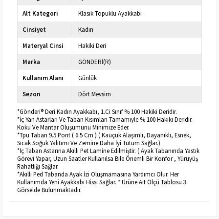
Alt Kategori
Klasik Topuklu Ayakkabı
Cinsiyet
Kadın
Materyal Cinsi
Hakiki Deri
Marka
GÖNDERİ(R)
Kullanım Alanı
Günlük
Sezon
Dört Mevsim
*Gönderi® Deri Kadın Ayakkabı, 1.Ci Sınıf % 100 Hakiki Deridir.
*İç Yan Astarları Ve Taban Kısımları Tamamiyle % 100 Hakiki Deridir.
Koku Ve Mantar Oluşumunu Minimize Eder.
*Tpu Taban 9.5 Pont ( 6.5 Cm ) ( Kauçuk Alaşımlı, Dayanıklı, Esnek,
Sıcak Soğuk Yalıtımı Ve Zemine Daha İyi Tutum Sağlar.)
*İç Taban Astarına Akıllı Pet Lamine Edilmiştir. ( Ayak Tabanında Yastık
Görevi Yapar, Uzun Saatler Kullanılsa Bile Önemli Bir Konfor , Yürüyüş
Rahatlığı Sağlar.
*Akıllı Ped Tabanda Ayak İzi Oluşmamasına Yardımcı Olur. Her
Kullanımda Yeni Ayakkabı Hissi Sağlar. * Ürüne Ait Ölçü Tablosu 3.
Görselde Bulunmaktadır.