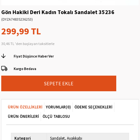
Gön Hakiki Deri Kadın Tokalı Sandalet 35236
(DYZA74835236253)
299,99 TL
30,46 TL
'den başlayan taksitlerle
Fiyat Düşünce Haber Ver
Kargo Bedava
ÜRÜN ÖZELLIKLERI
YORUMLAR
(0)
ÖDEME SEÇENEKLERI
ÜRÜN ÖNERILERI
ÖLÇÜ TABLOSU
Kategori
Sandalet
Ayakkabı