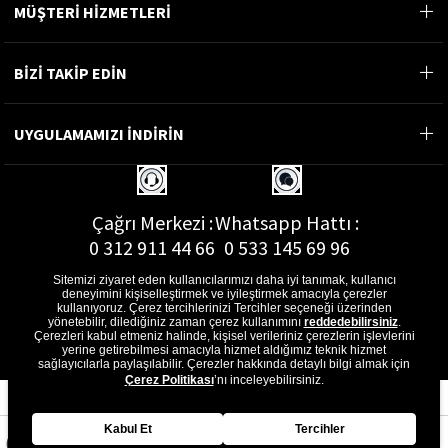
MÜŞTERİ HİZMETLERİ
BİZİ TAKİP EDİN
UYGULAMAMIZI İNDİRİN
Çağrı Merkezi :
Whatsapp Hattı :
0 312 911 44 66
0 533 145 69 96
Sitemizi ziyaret eden kullanıcılarımızı daha iyi tanımak, kullanıcı
deneyimini kişiselleştirmek ve iyileştirmek amacıyla çerezler
kullanıyoruz. Çerez tercihlerinizi Tercihler seçeneği üzerinden
yönetebilir, dilediğiniz zaman çerez kullanımını
reddedebilirsiniz
.
E-Posta Adresi :
Çerezleri kabul etmeniz halinde, kişisel verileriniz çerezlerin işlevlerini
musterihizmetleri@gon.com.tr
yerine getirebilmesi amacıyla hizmet aldığımız teknik hizmet
sağlayıcılarla paylaşılabilir. Çerezler hakkında detaylı bilgi almak için
Çerez Politikası
’nı inceleyebilirsiniz.
Kabul Et
Tercihler