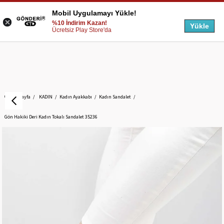
Mobil Uygulamayı Yükle!
%10 İndirim Kazan!
Yükle
Ücretsiz Play Store'da
Anasayfa
KADIN
Kadın Ayakkabı
Kadın Sandalet
Gön Hakiki Deri Kadın Tokalı Sandalet 35236