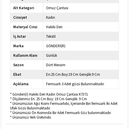
Alt Kategori
Omuz Çantası
Cinsiyet
Kadın
Materyal Cinsi
Hakiki Deri
İç Astar
Tekstil
Marka
GÖNDERİ(R)
Kullanım Alanı
Günlük
Sezon
Dört Mevsim
Ebat
En:25 Cm Boy:19 Cm Genişlik:9 Cm
Açıklama
Fermuarlı 3 Adet gözü Bulunmaktadır.
* Gönderi(r) Hakiki Deri Kadın Omuz Çantası K7371
* Ölçülerimiz En: 25 Cm Boy: 19 Cm Genişlik: 9 Cm
* Ürünümüzün Ağız Kısmı Fermuarlıdır, İçerisinde Biri fermuarlı İki Adet
Ufak Gözü Bulunmaktadır.
* Ürünümüzü Ön Kısmında Bir Adet Fermuarlı Göz bulunmaktadır.
* Ürünümüz Yerli Üretimdir.