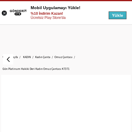
Mobil Uygulamayı Yükle!
%10 İndirim Kazan!
Yükle
Ücretsiz Play Store'da
Anasayfa
KADIN
Kadın Çanta
Omuz Çantası
Gön Platinum Hakiki Deri Kadın Omuz Çantası K7371