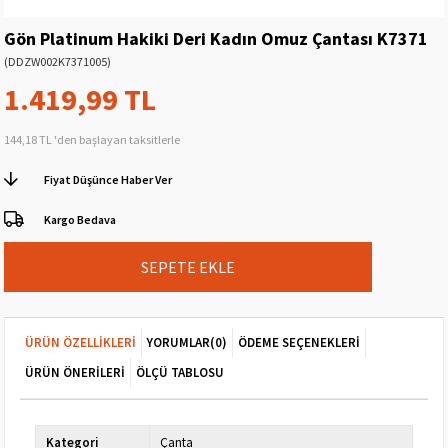
Gön Platinum Hakiki Deri Kadın Omuz Çantası K7371
(DDZW002K7371005)
1.419,99 TL
144,18 TL
'den başlayan taksitlerle
Fiyat Düşünce Haber Ver
Kargo Bedava
ÜRÜN ÖZELLIKLERI
YORUMLAR
(0)
ÖDEME SEÇENEKLERI
ÜRÜN ÖNERILERI
ÖLÇÜ TABLOSU
Kategori
Çanta