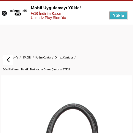
Mobil Uygulamayı Yükle!
%10 İndirim Kazan!
Yükle
Ücretsiz Play Store'da
Anasayfa
KADIN
Kadın Çanta
Omuz Çantası
Gön Platinum Hakiki Deri Kadın Omuz Çantası B7418