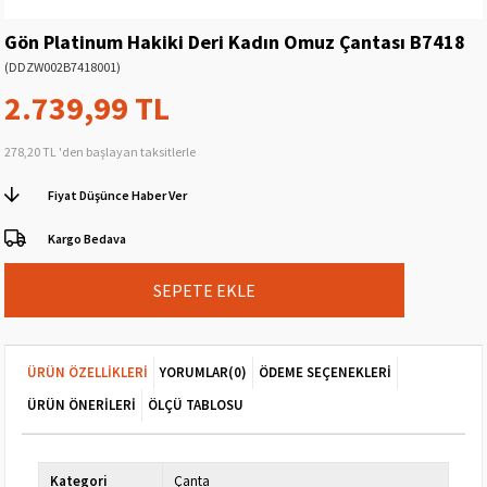
Gön Platinum Hakiki Deri Kadın Omuz Çantası B7418
(DDZW002B7418001)
2.739,99 TL
278,20 TL
'den başlayan taksitlerle
Fiyat Düşünce Haber Ver
Kargo Bedava
ÜRÜN ÖZELLIKLERI
YORUMLAR
(0)
ÖDEME SEÇENEKLERI
ÜRÜN ÖNERILERI
ÖLÇÜ TABLOSU
Kategori
Çanta