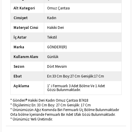
Alt Kategori
Omuz Çantası
Cinsiyet
Kadın
Materyal Cinsi
Hakiki Deri
İç Astar
Tekstil
Marka
GÖNDERİ(R)
Kullanım Alanı
Günlük
Sezon
Dört Mevsim
Ebat
En:33 Cm Boy:27 Cm Genişlik:17 Cm
Açıklama
1’ i Fermuarlı 3 Adet Bölme Ve 1 Adet
Gözü Bulunmaktadır.
* Gönderi® Hakiki Deri Kadın Omuz Çantası B7418
* Ölçülerimiz En: 33 Cm Boy: 27 Cm Genişlik: 17 Cm
* Ürünümüzün Ağız Kısmında Biri Fermuarlı Üç Bölme Bulunmaktadır
Orta bölme İçerisinde Fermuarlı Bir Adet Ufak Gözü Bulunmaktadır.
* Ürünümüz Yerli Üretimdir.