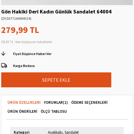
Gön Hakiki Deri Kadın Günlük Sandalet 64004
(DYZA77164004314)
279,99 TL
28,43 TL
'den başlayan taksitlerle
Fiyat Düşünce Haber Ver
Kargo Bedava
ÜRÜN ÖZELLIKLERI
YORUMLAR
(1)
ÖDEME SEÇENEKLERI
ÜRÜN ÖNERILERI
ÖLÇÜ TABLOSU
Kategori
Ayakkabı
Sandalet