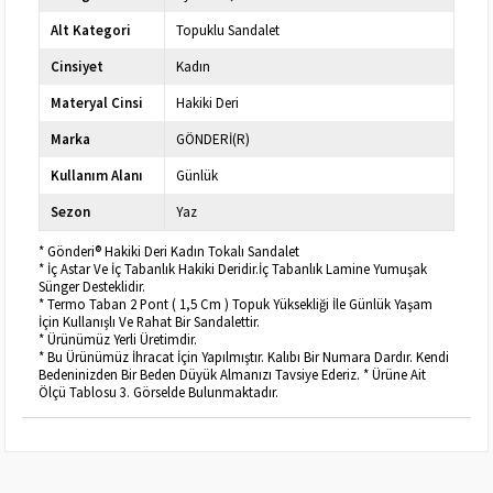
Alt Kategori
Topuklu Sandalet
Cinsiyet
Kadın
Materyal Cinsi
Hakiki Deri
Marka
GÖNDERİ(R)
Kullanım Alanı
Günlük
Sezon
Yaz
* Gönderi® Hakiki Deri Kadın Tokalı Sandalet
* İç Astar Ve İç Tabanlık Hakiki Deridir.İç Tabanlık Lamine Yumuşak
Sünger Desteklidir.
* Termo Taban 2 Pont ( 1,5 Cm ) Topuk Yüksekliği İle Günlük Yaşam
İçin Kullanışlı Ve Rahat Bir Sandalettir.
* Ürünümüz Yerli Üretimdir.
* Bu Ürünümüz İhracat İçin Yapılmıştır. Kalıbı Bir Numara Dardır. Kendi
Bedeninizden Bir Beden Düyük Almanızı Tavsiye Ederiz. * Ürüne Ait
Ölçü Tablosu 3. Görselde Bulunmaktadır.