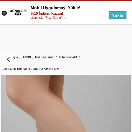
Mobil Uygulamayı Yükle!
%10 İndirim Kazan!
Yükle
Ücretsiz Play Store'da
Anasayfa
KADIN
Kadın Ayakkabı
Kadın Sandalet
Gön Hakiki Deri Kadın Günlük Sandalet 64004