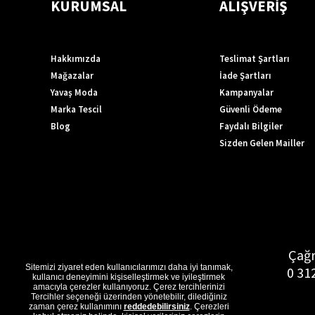
KURUMSAL
ALIŞVERİŞ
Hakkımızda
Teslimat Şartları
Mağazalar
İade Şartları
Yavaş Moda
Kampanyalar
Marka Tescil
Güvenli Ödeme
Blog
Faydalı Bilgiler
Sizden Gelen Mailler
Çağr
Sitemizi ziyaret eden kullanıcılarımızı daha iyi tanımak,
0 31
kullanıcı deneyimini kişiselleştirmek ve iyileştirmek
amacıyla çerezler kullanıyoruz. Çerez tercihlerinizi
Tercihler seçeneği üzerinden yönetebilir, dilediğiniz
zaman çerez kullanımını
reddedebilirsiniz
. Çerezleri