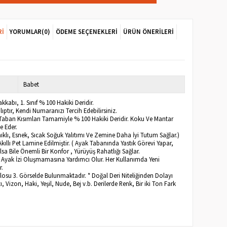
RI
YORUMLAR
(0)
ÖDEME SEÇENEKLERI
ÜRÜN ÖNERILERI
Babet
kkabı, 1. Sınıf % 100 Hakiki Deridir.
ptır, Kendi Numaranızı Tercih Edebilirsiniz.
e Taban Kısımları Tamamiyle % 100 Hakiki Deridir. Koku Ve Mantar
 Eder.
klı, Esnek, Sıcak Soğuk Yalıtımı Ve Zemine Daha İyi Tutum Sağlar.)
Akıllı Pet Lamine Edilmiştir. ( Ayak Tabanında Yastık Görevi Yapar,
lsa Bile Önemli Bir Konfor , Yürüyüş Rahatlığı Sağlar.
a Ayak İzi Oluşmamasına Yardımcı Olur. Her Kullanımda Yeni
r.
losu 3. Görselde Bulunmaktadır. * Doğal Deri Niteliğinden Dolayı
 Vizon, Haki, Yeşil, Nude, Bej v.b. Derilerde Renk, Bir iki Ton Fark