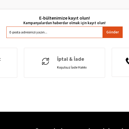
E-bültenimize kayıt olun!
Gönder
t
İptal & İade
Koşulsuz İade Hakkı