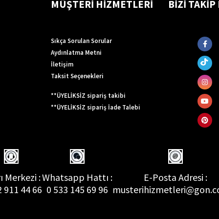
MÜŞTERİ HİZMETLERİ
BİZİ TAKİP
Sıkça Sorulan Sorular
Aydınlatma Metni
İletişim
Taksit Seçenekleri
**ÜYELİKSİZ sipariş takibi
**ÜYELİKSİZ sipariş İade Talebi
ı Merkezi :
Whatsapp Hattı :
E-Posta Adresi :
2 911 44 66
0 533 145 69 96
musterihizmetleri@gon.c