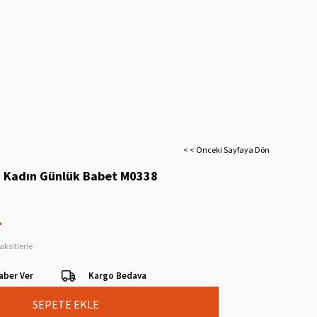
< < Önceki Sayfaya Dön
i Kadın Günlük Babet M0338
L
aksitlerle
aber Ver
Kargo Bedava