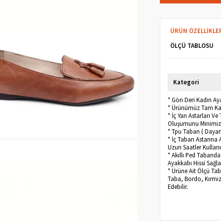
ÜRÜN ÖZELLIKLE
ÖLÇÜ TABLOSU
Kategori
* Gön Deri Kadın Aya
* Ürünümüz Tam Kalı
* İç Yan Astarları V
Oluşumunu Minimize
* Tpu Taban ( Dayanı
* İç Taban Astarına 
Uzun Saatler Kullanı
* Akıllı Ped Taband
Ayakkabı Hissi Sağla
* Ürüne Ait Ölçü Tab
Taba, Bordo, Kırmızı,
Edebilir.