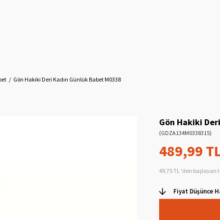
bet
Gön Hakiki Deri Kadın Günlük Babet M0338
Gön Hakiki Der
(GDZA134M0338315)
489,99 T
49,75 TL
'den başlayan t
Fiyat Düşünce H