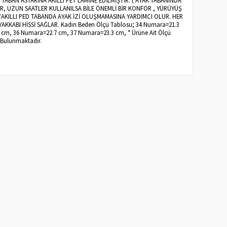
AR, UZUN SAATLER KULLANILSA BİLE ÖNEMLİ BİR KONFOR , YÜRÜYÜŞ
 *AKILLI PED TABANDA AYAK İZİ OLUŞMAMASINA YARDIMCI OLUR. HER
AKKABI HİSSİ SAĞLAR. Kadın Beden Ölçü Tablosu; 34 Numara=21.3
cm, 36 Numara=22.7 cm, 37 Numara=23.3 cm, * Ürüne Ait Ölçü
 Bulunmaktadır.