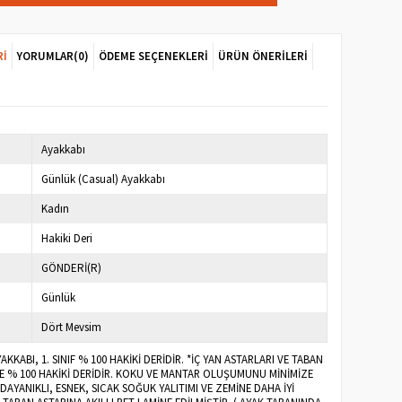
RI
YORUMLAR
(0)
ÖDEME SEÇENEKLERI
ÜRÜN ÖNERILERI
Ayakkabı
Günlük (Casual) Ayakkabı
Kadın
Hakiki Deri
GÖNDERİ(R)
Günlük
Dört Mevsim
KKABI, 1. SINIF % 100 HAKİKİ DERİDİR. *İÇ YAN ASTARLARI VE TABAN
LE % 100 HAKİKİ DERİDİR. KOKU VE MANTAR OLUŞUMUNU MİNİMİZE
 DAYANIKLI, ESNEK, SICAK SOĞUK YALITIMI VE ZEMİNE DAHA İYİ
 TABAN ASTARINA AKILLI PET LAMİNE EDİLMİŞTİR. ( AYAK TABANINDA