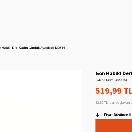
 Hakiki Deri Kadın Günlük Ayakkabı M0344
Gön Hakiki Der
(GDZA134M0344315)
519,99 T
52,80 TL
'den başlayan t
Fiyat Düşünce H