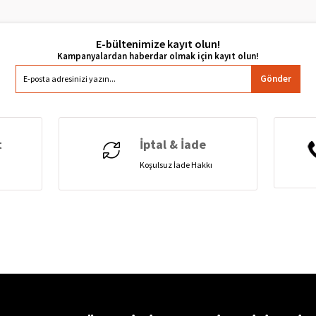
E-bültenimize kayıt olun!
Gönder
t
İptal & İade
Koşulsuz İade Hakkı