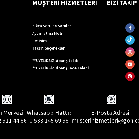
MÜŞTERİ HİZMETLERİ
BİZİ TAKİP
Sıkça Sorulan Sorular
Aydınlatma Metni
İletişim
Taksit Seçenekleri
**ÜYELİKSİZ sipariş takibi
**ÜYELİKSİZ sipariş İade Talebi
ı Merkezi :
Whatsapp Hattı :
E-Posta Adresi :
2 911 44 66
0 533 145 69 96
musterihizmetleri@gon.c