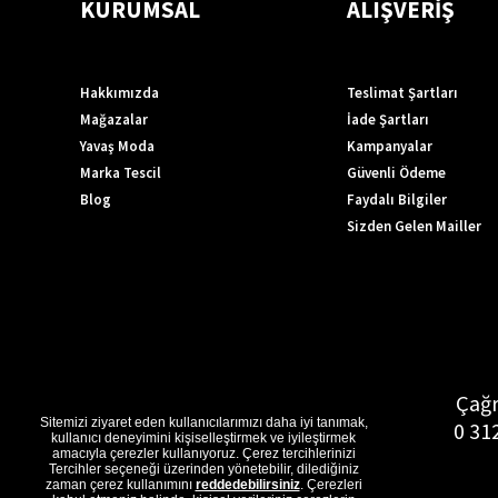
KURUMSAL
ALIŞVERİŞ
Hakkımızda
Teslimat Şartları
Mağazalar
İade Şartları
Yavaş Moda
Kampanyalar
Marka Tescil
Güvenli Ödeme
Blog
Faydalı Bilgiler
Sizden Gelen Mailler
Çağr
Sitemizi ziyaret eden kullanıcılarımızı daha iyi tanımak,
0 31
kullanıcı deneyimini kişiselleştirmek ve iyileştirmek
amacıyla çerezler kullanıyoruz. Çerez tercihlerinizi
Tercihler seçeneği üzerinden yönetebilir, dilediğiniz
zaman çerez kullanımını
reddedebilirsiniz
. Çerezleri