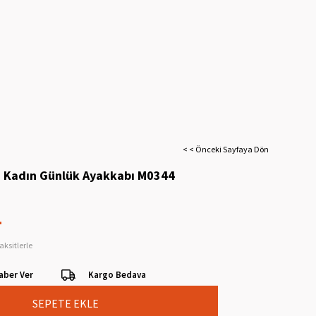
< < Önceki Sayfaya Dön
i Kadın Günlük Ayakkabı M0344
L
aksitlerle
aber Ver
Kargo Bedava