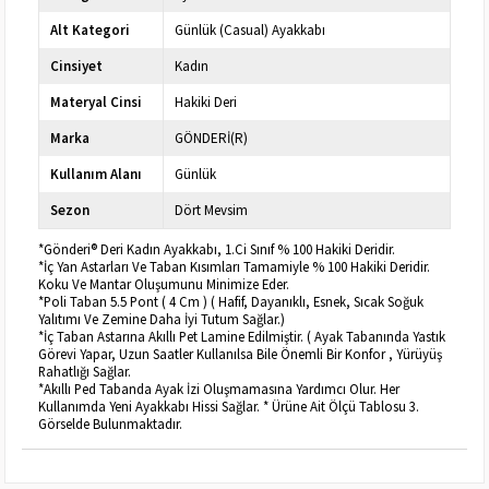
Alt Kategori
Günlük (Casual) Ayakkabı
Cinsiyet
Kadın
Materyal Cinsi
Hakiki Deri
Marka
GÖNDERİ(R)
Kullanım Alanı
Günlük
Sezon
Dört Mevsim
*Gönderi® Deri Kadın Ayakkabı, 1.Ci Sınıf % 100 Hakiki Deridir.
*İç Yan Astarları Ve Taban Kısımları Tamamiyle % 100 Hakiki Deridir.
Koku Ve Mantar Oluşumunu Minimize Eder.
*Poli Taban 5.5 Pont ( 4 Cm ) ( Hafif, Dayanıklı, Esnek, Sıcak Soğuk
Yalıtımı Ve Zemine Daha İyi Tutum Sağlar.)
*İç Taban Astarına Akıllı Pet Lamine Edilmiştir. ( Ayak Tabanında Yastık
Görevi Yapar, Uzun Saatler Kullanılsa Bile Önemli Bir Konfor , Yürüyüş
Rahatlığı Sağlar.
*Akıllı Ped Tabanda Ayak İzi Oluşmamasına Yardımcı Olur. Her
Kullanımda Yeni Ayakkabı Hissi Sağlar. * Ürüne Ait Ölçü Tablosu 3.
Görselde Bulunmaktadır.