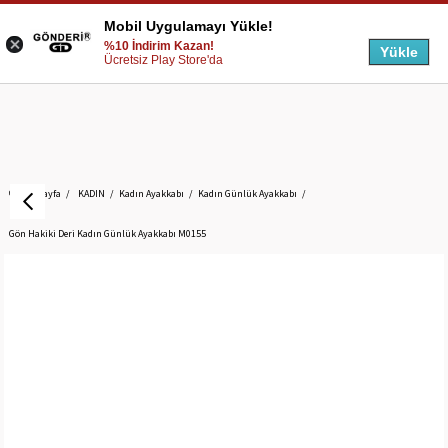
Mobil Uygulamayı Yükle!
%10 İndirim Kazan!
Yükle
Ücretsiz Play Store'da
Anasayfa
KADIN
Kadın Ayakkabı
Kadın Günlük Ayakkabı
Gön Hakiki Deri Kadın Günlük Ayakkabı M0155