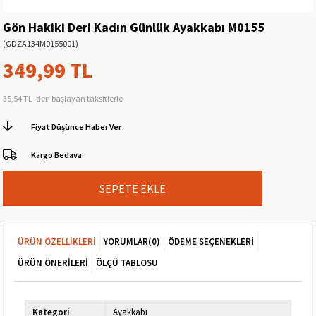
Gön Hakiki Deri Kadın Günlük Ayakkabı M0155
(GDZA134M0155001)
349,99 TL
35,54 TL
'den başlayan taksitlerle
Fiyat Düşünce Haber Ver
Kargo Bedava
ÜRÜN ÖZELLIKLERI
YORUMLAR
(0)
ÖDEME SEÇENEKLERI
ÜRÜN ÖNERILERI
ÖLÇÜ TABLOSU
Kategori
Ayakkabı