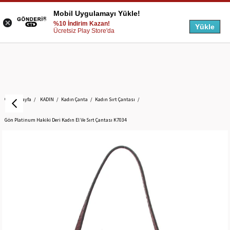
Mobil Uygulamayı Yükle!
%10 İndirim Kazan!
Yükle
Ücretsiz Play Store'da
Anasayfa
KADIN
Kadın Çanta
Kadın Sırt Çantası
Gön Platinum Hakiki Deri Kadın El Ve Sırt Çantası K7034