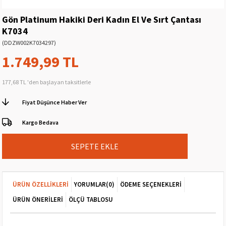
Gön Platinum Hakiki Deri Kadın El Ve Sırt Çantası
K7034
(DDZW002K7034297)
1.749,99 TL
177,68 TL
'den başlayan taksitlerle
Fiyat Düşünce Haber Ver
Kargo Bedava
ÜRÜN ÖZELLIKLERI
YORUMLAR
(0)
ÖDEME SEÇENEKLERI
ÜRÜN ÖNERILERI
ÖLÇÜ TABLOSU