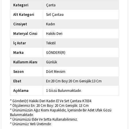
Kategori
Çanta
Alt Kategori
Sırt Çantası
Cinsiyet
Kadın
Materyal Cinsi
Hakiki Deri
İç Astar
Tekstil
Marka
GÖNDERİ(R)
Kullanım Alanı
Günlük
Sezon
Dört Mevsim
Ebat
En:20 Cm Boy:20 Cm Genişlik:13 Cm
Açıklama
1 Gözü Bulunmaktadır.
* Gönderi(r) Hakiki Deri Kadın El Ve Sırt Çantası K7034
* Ölçülerimiz En: 20 Cm Boy: 20 Cm Genişlik: 13 Cm
* Ürünümüzün Ağız Kısmı Kapaklıdır, İçerisinde Bir Adet Ufak Gözü
Bulunmaktadır.
* Ürünümüzü Elde Ve Sırtta Kullanabilirsiniz.
* Ürünümüz Yerli Üretimdir.