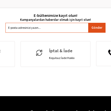
E-bültenimize kayıt olun!
Gönder
t
İptal & İade
Koşulsuz İade Hakkı