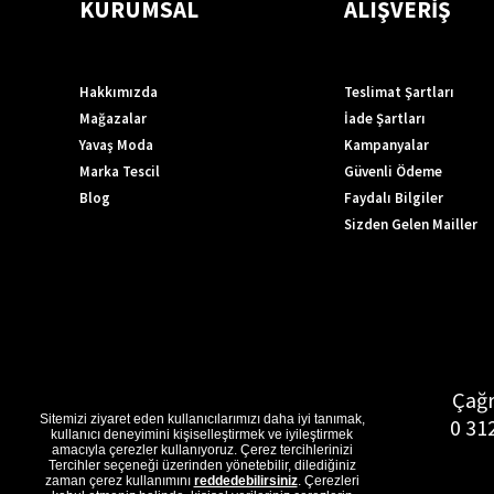
KURUMSAL
ALIŞVERİŞ
Hakkımızda
Teslimat Şartları
Mağazalar
İade Şartları
Yavaş Moda
Kampanyalar
Marka Tescil
Güvenli Ödeme
Blog
Faydalı Bilgiler
Sizden Gelen Mailler
Çağr
Sitemizi ziyaret eden kullanıcılarımızı daha iyi tanımak,
0 31
kullanıcı deneyimini kişiselleştirmek ve iyileştirmek
amacıyla çerezler kullanıyoruz. Çerez tercihlerinizi
Tercihler seçeneği üzerinden yönetebilir, dilediğiniz
zaman çerez kullanımını
reddedebilirsiniz
. Çerezleri