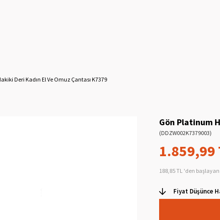
akiki Deri Kadın El Ve Omuz Çantası K7379
Gön Platinum H
(DDZW002K7379003)
1.859,99
188,85 TL
'den başlayan 
Fiyat Düşünce H