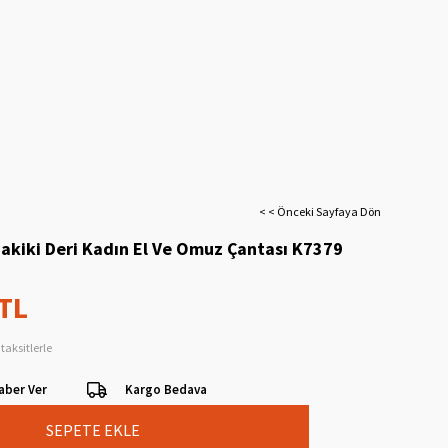
< < Önceki Sayfaya Dön
akiki Deri Kadın El Ve Omuz Çantası K7379
 TL
taksitlerle
aber Ver
Kargo Bedava