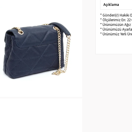
Açıklama
* Gönderi(r) Hakiki
* Ölçülerimiz En: 2
* Ürünümüzün Ağız K
* Ürünümüzü Ayarlana
* Ürünümüz Yerli Üre