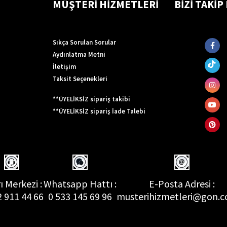
MÜŞTERİ HİZMETLERİ
BİZİ TAKİP
Sıkça Sorulan Sorular
Aydınlatma Metni
İletişim
Taksit Seçenekleri
**ÜYELİKSİZ sipariş takibi
**ÜYELİKSİZ sipariş İade Talebi
ı Merkezi :
Whatsapp Hattı :
E-Posta Adresi :
2 911 44 66
0 533 145 69 96
musterihizmetleri@gon.c