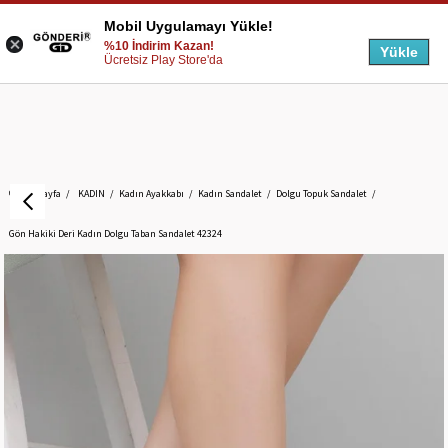
Mobil Uygulamayı Yükle!
%10 İndirim Kazan!
Yükle
Ücretsiz Play Store'da
Anasayfa
KADIN
Kadın Ayakkabı
Kadın Sandalet
Dolgu Topuk Sandalet
Gön Hakiki Deri Kadın Dolgu Taban Sandalet 42324