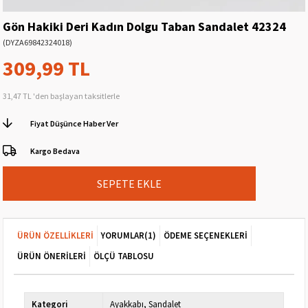
Gön Hakiki Deri Kadın Dolgu Taban Sandalet 42324
(DYZA69842324018)
309,99 TL
31,47 TL
'den başlayan taksitlerle
Fiyat Düşünce Haber Ver
Kargo Bedava
ÜRÜN ÖZELLIKLERI
YORUMLAR
(1)
ÖDEME SEÇENEKLERI
ÜRÜN ÖNERILERI
ÖLÇÜ TABLOSU
Kategori
Ayakkabı
Sandalet