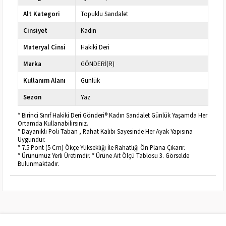
Alt Kategori
Topuklu Sandalet
Cinsiyet
Kadın
Materyal Cinsi
Hakiki Deri
Marka
GÖNDERİ(R)
Kullanım Alanı
Günlük
Sezon
Yaz
* Birinci Sınıf Hakiki Deri Gönderi® Kadın Sandalet Günlük Yaşamda Her
Ortamda Kullanabilirsiniz.
* Dayanıklı Poli Taban , Rahat Kalıbı Sayesinde Her Ayak Yapısına
Uygundur.
* 7.5 Pont (5 Cm) Ökçe Yüksekliği İle Rahatlığı Ön Plana Çıkarır.
* Ürünümüz Yerli Üretimdir. * Ürüne Ait Ölçü Tablosu 3. Görselde
Bulunmaktadır.