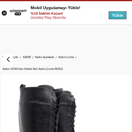
Mobil Uygulamayı Yükle!
%10 İndirim Kazan!
Yükle
Ücretsiz Play Store'da
Anasayfa
KADIN
Kadın Ayakkabı
Kadın Çizme
Kadın SİYAH Gön Hakiki Deri Kadın Çizme M1931