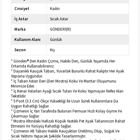
Cinsiyet
Kadın
İç Astar
Sıcak Astar
Marka
GÖNDERİ(R)
Kullanım Alanı
Günlük
Sezon
Kış
* Gönderi® Deri Kadın Çizme, Hakiki Deri, Günlük Yaşamda Her
Ortamda Kullanabilirsiniz.
* Dayanıklı Kauçuk Taban, Yuvarlak Burunlu Rahat Kalıptır Her Ayak
Yapısına Uygundur.
* İç Taban Astarı Deri (Deri Mostra) Koku Ve Mantar Oluşumunu
Minimize Eder.
* İç Kenar Astarları Ayağı Sıcak Tutan Ve Koku Yapmayan Nefes Alan
Tekstildir.
* 5 Pont (3.3 Cm) Ökçe Yüksekliği İle Uzun Süreli Kullanımlara Da
Uygun Rahatlığı Sağlar.
* Çizmenin İç Yan Tarafında Bulunan Fermuar Hızlı Kolay Giyme Ve
Çıkarmayı Sağlar.
* Mostra Altındaki Hafızalı Köpük Yastıklı Pet Ayak Tabanınızın Rahat
Etmesini Ve Yürüyüş Rahatlığı Sağlar.
* Çizmenin Alt Tabanı Hakiki Kauçuktan Üretilmiş Olup, Soğuk Ve
Sıcak Yalıtımı Yapacak Şekilde Tasarlanmıştır.