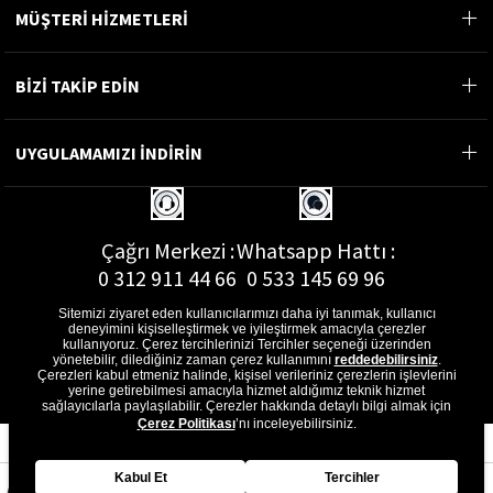
MÜŞTERİ HİZMETLERİ
BİZİ TAKİP EDİN
UYGULAMAMIZI İNDİRİN
Çağrı Merkezi :
Whatsapp Hattı :
0 312 911 44 66
0 533 145 69 96
Sitemizi ziyaret eden kullanıcılarımızı daha iyi tanımak, kullanıcı
deneyimini kişiselleştirmek ve iyileştirmek amacıyla çerezler
kullanıyoruz. Çerez tercihlerinizi Tercihler seçeneği üzerinden
yönetebilir, dilediğiniz zaman çerez kullanımını
reddedebilirsiniz
.
E-Posta Adresi :
Çerezleri kabul etmeniz halinde, kişisel verileriniz çerezlerin işlevlerini
musterihizmetleri@gon.com.tr
yerine getirebilmesi amacıyla hizmet aldığımız teknik hizmet
sağlayıcılarla paylaşılabilir. Çerezler hakkında detaylı bilgi almak için
Çerez Politikası
’nı inceleyebilirsiniz.
Kabul Et
Tercihler