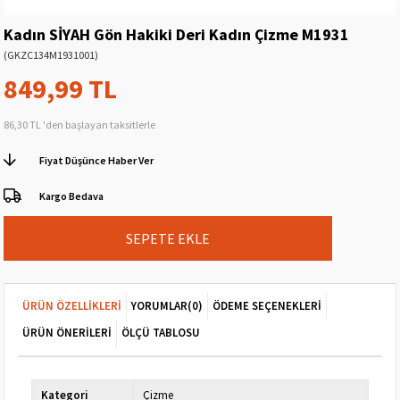
Kadın SİYAH Gön Hakiki Deri Kadın Çizme M1931
(GKZC134M1931001)
849,99 TL
86,30 TL
'den başlayan taksitlerle
Fiyat Düşünce Haber Ver
Kargo Bedava
ÜRÜN ÖZELLIKLERI
YORUMLAR
(0)
ÖDEME SEÇENEKLERI
ÜRÜN ÖNERILERI
ÖLÇÜ TABLOSU
Kategori
Çizme