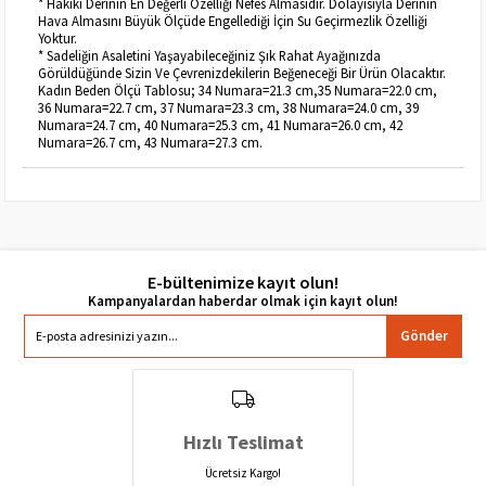
* Hakiki Derinin En Değerli Özelliği Nefes Almasıdır. Dolayısıyla Derinin
Hava Almasını Büyük Ölçüde Engellediği İçin Su Geçirmezlik Özelliği
Yoktur.
* Sadeliğin Asaletini Yaşayabileceğiniz Şık Rahat Ayağınızda
Görüldüğünde Sizin Ve Çevrenizdekilerin Beğeneceği Bir Ürün Olacaktır.
Kadın Beden Ölçü Tablosu; 34 Numara=21.3 cm,35 Numara=22.0 cm,
36 Numara=22.7 cm, 37 Numara=23.3 cm, 38 Numara=24.0 cm, 39
Numara=24.7 cm, 40 Numara=25.3 cm, 41 Numara=26.0 cm, 42
Numara=26.7 cm, 43 Numara=27.3 cm.
E-bültenimize kayıt olun!
Gönder
Hızlı Teslimat
Ücretsiz Kargo!