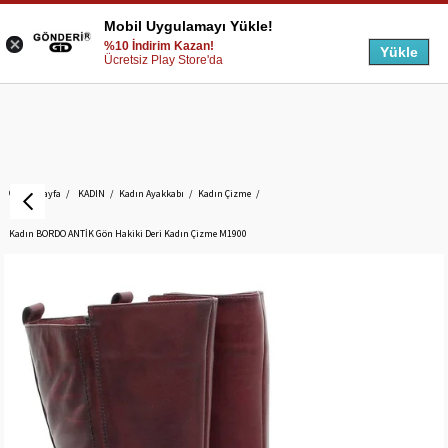
Mobil Uygulamayı Yükle!
%10 İndirim Kazan!
Yükle
Ücretsiz Play Store'da
Anasayfa
KADIN
Kadın Ayakkabı
Kadın Çizme
Kadın BORDO ANTİK Gön Hakiki Deri Kadın Çizme M1900