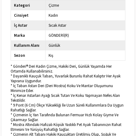
Kategori
Çizme
Cinsiyet
Kadın
İç Astar
Sıcak Astar
Marka
GÖNDERİ(R)
Kullanım Alanı
Günlük
Sezon
Kış
* Gönderi® Deri Kadın Çizme, Hakiki Deri, Günlük Yaşamda Her
Ortamda Kullanabilirsiniz.
* Dayanıklı Kauçuk Taban, Yuvarlak Burunlu Rahat Kalıptır Her Ayak
Yapısına Uygundur.
* İç Taban Astarı Deri (Deri Mostra) Koku Ve Mantar Oluşumunu
Minimize Eder.
* İç Kenar Astarları Ayağı Sıcak Tutan Ve Koku Yapmayan Nefes Alan
Tekstildir.
* 9 Pont (6 Cm) Ökçe Yüksekliği İle Uzun Süreli Kullanımlara Da Uygun
Rahatlığı Sağlar.
* Çizmenin İç Yan Tarafında Bulunan Fermuar Hızlı Kolay Giyme Ve
Çıkarmayı Sağlar.
* Mostra Altındaki Hafızalı Köpük Yastıklı Pet Ayak Tabanınızın Rahat
Etmesini Ve Yürüyüş Rahatlığı Sağlar.
* Çizmenin Alt Tabanı Hakiki Kauçuktan Üretilmiş Olup, Soğuk Ve