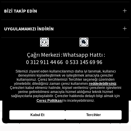
BİZİ TAKİP EDİN
UYGULAMAMIZI İNDİRİN
Çağrı Merkezi :
Whatsapp Hattı :
0 312 911 44 66
0 533 145 69 96
Sitemizi ziyaret eden kullanıcılarımızı daha iyi tanımak, kullanıcı
deneyimini kişiselleştirmek ve iyileştirmek amacıyla çerezler
kullanıyoruz. Çerez tercihlerinizi Tercihler seçeneği üzerinden
yönetebilir, dilediğiniz zaman çerez kullanımını
reddedebilirsiniz
.
E-Posta Adresi :
Çerezleri kabul etmeniz halinde, kişisel verileriniz çerezlerin işlevlerini
musterihizmetleri@gon.com.tr
yerine getirebilmesi amacıyla hizmet aldığımız teknik hizmet
sağlayıcılarla paylaşılabilir. Çerezler hakkında detaylı bilgi almak için
Çerez Politikası
’nı inceleyebilirsiniz.
Kabul Et
Tercihler
Anasayfa
Favorilerim
Sepetim
Üye Girişi