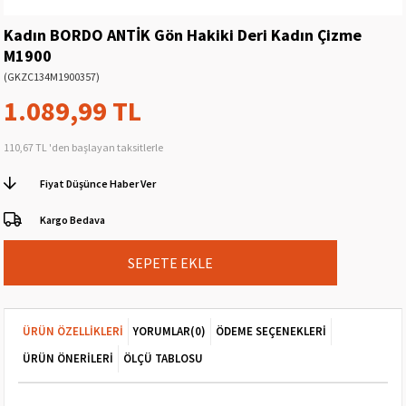
Kadın BORDO ANTİK Gön Hakiki Deri Kadın Çizme
M1900
(GKZC134M1900357)
1.089,99 TL
110,67 TL
'den başlayan taksitlerle
Fiyat Düşünce Haber Ver
Kargo Bedava
ÜRÜN ÖZELLIKLERI
YORUMLAR
(0)
ÖDEME SEÇENEKLERI
ÜRÜN ÖNERILERI
ÖLÇÜ TABLOSU