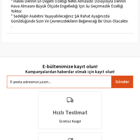
* Hakiki Derinin En Değerli Özelliği Nefes Almasıdır. Dolayısıyla Derinin
Hava Almasını Büyük Ölçüde Engellediği İçin Su Geçirmezlik Özelliği
Yoktur.
* Sadeliğin Asaletini Yaşayabileceğiniz Şık Rahat Ayağınızda
Görüldüğünde Sizin Ve Çevrenizdekilerin Beğeneceği Bir Ürün Olacaktır.
.
E-bültenimize kayıt olun!
Gönder
Hızlı Teslimat
Ücretsiz Kargo!