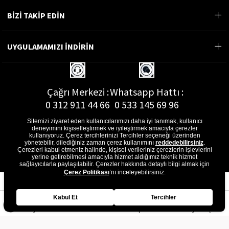
BİZİ TAKİP EDİN
UYGULAMAMIZI İNDİRİN
Çağrı Merkezi :
Whatsapp Hattı :
0 312 911 44 66
0 533 145 69 96
Sitemizi ziyaret eden kullanıcılarımızı daha iyi tanımak, kullanıcı
deneyimini kişiselleştirmek ve iyileştirmek amacıyla çerezler
kullanıyoruz. Çerez tercihlerinizi Tercihler seçeneği üzerinden
yönetebilir, dilediğiniz zaman çerez kullanımını
reddedebilirsiniz
.
E-Posta Adresi :
Çerezleri kabul etmeniz halinde, kişisel verileriniz çerezlerin işlevlerini
musterihizmetleri@gon.com.tr
yerine getirebilmesi amacıyla hizmet aldığımız teknik hizmet
sağlayıcılarla paylaşılabilir. Çerezler hakkında detaylı bilgi almak için
Çerez Politikası
’nı inceleyebilirsiniz.
Kabul Et
Tercihler
Anasayfa
Favorilerim
Sepetim
Üye Girişi