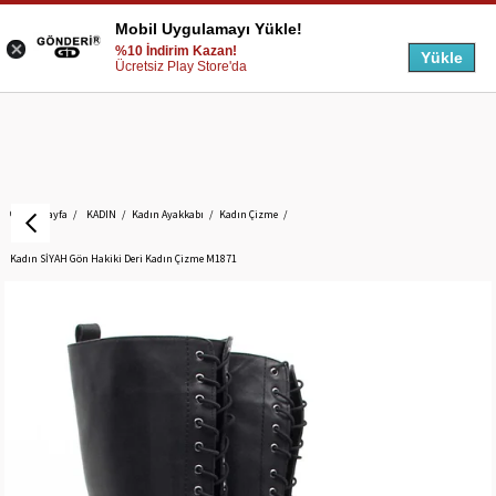
Mobil Uygulamayı Yükle!
%10 İndirim Kazan!
Yükle
Ücretsiz Play Store'da
Anasayfa
KADIN
Kadın Ayakkabı
Kadın Çizme
Kadın SİYAH Gön Hakiki Deri Kadın Çizme M1871