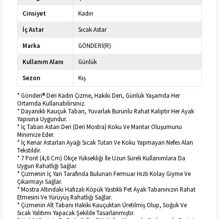
Cinsiyet
Kadın
İç Astar
Sıcak Astar
Marka
GÖNDERİ(R)
Kullanım Alanı
Günlük
Sezon
Kış
* Gönderi® Deri Kadın Çizme, Hakiki Deri, Günlük Yaşamda Her
Ortamda Kullanabilirsiniz.
* Dayanıklı Kauçuk Taban, Yuvarlak Burunlu Rahat Kalıptır Her Ayak
Yapısına Uygundur.
* İç Taban Astarı Deri (Deri Mostra) Koku Ve Mantar Oluşumunu
Minimize Eder.
* İç Kenar Astarları Ayağı Sıcak Tutan Ve Koku Yapmayan Nefes Alan
Tekstildir.
* 7 Pont (4,6 Cm) Ökçe Yüksekliği İle Uzun Süreli Kullanımlara Da
Uygun Rahatlığı Sağlar.
* Çizmenin İç Yan Tarafında Bulunan Fermuar Hızlı Kolay Giyme Ve
Çıkarmayı Sağlar.
* Mostra Altındaki Hafızalı Köpük Yastıklı Pet Ayak Tabanınızın Rahat
Etmesini Ve Yürüyüş Rahatlığı Sağlar.
* Çizmenin Alt Tabanı Hakiki Kauçuktan Üretilmiş Olup, Soğuk Ve
Sıcak Yalıtımı Yapacak Şekilde Tasarlanmıştır.