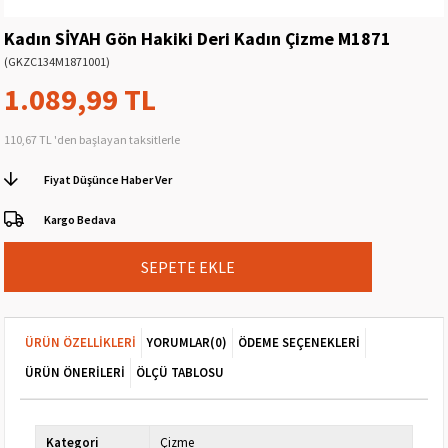
Kadın SİYAH Gön Hakiki Deri Kadın Çizme M1871
(GKZC134M1871001)
1.089,99 TL
110,67 TL
'den başlayan taksitlerle
Fiyat Düşünce Haber Ver
Kargo Bedava
ÜRÜN ÖZELLIKLERI
YORUMLAR
(0)
ÖDEME SEÇENEKLERI
ÜRÜN ÖNERILERI
ÖLÇÜ TABLOSU
Kategori
Çizme