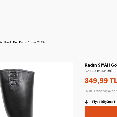
ön Hakiki Deri Kadın Çizme M1834
Kadın SİYAH Gö
(GKZC134M1834001)
849,99 T
86,30 TL
'den başlayan t
Fiyat Düşünce H