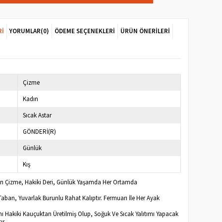
RI
YORUMLAR
(0)
ÖDEME SEÇENEKLERI
ÜRÜN ÖNERILERI
Çizme
Kadın
Sıcak Astar
GÖNDERİ(R)
Günlük
Kış
dın Çizme, Hakiki Deri, Günlük Yaşamda Her Ortamda
aban, Yuvarlak Burunlu Rahat Kalıptır. Fermuarı İle Her Ayak
nı Hakiki Kauçuktan Üretilmiş Olup, Soğuk Ve Sıcak Yalıtımı Yapacak
ır.