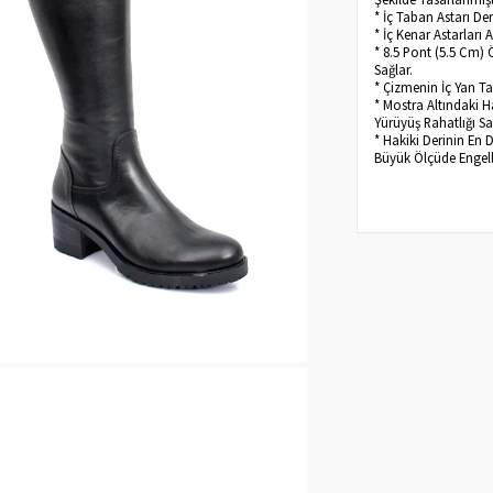
* İç Taban Astarı D
* İç Kenar Astarları
* 8.5 Pont (5.5 Cm) 
Sağlar.
* Çizmenin İç Yan T
* Mostra Altındaki H
Yürüyüş Rahatlığı Sa
* Hakiki Derinin En 
Büyük Ölçüde Engelle