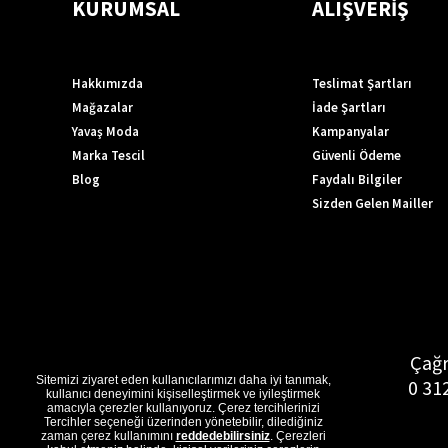
KURUMSAL
ALIŞVERİŞ
Hakkımızda
Teslimat Şartları
Mağazalar
İade Şartları
Yavaş Moda
Kampanyalar
Marka Tescil
Güvenli Ödeme
Blog
Faydalı Bilgiler
Sizden Gelen Mailler
Çağr
Sitemizi ziyaret eden kullanıcılarımızı daha iyi tanımak,
0 31
kullanıcı deneyimini kişiselleştirmek ve iyileştirmek
amacıyla çerezler kullanıyoruz. Çerez tercihlerinizi
Tercihler seçeneği üzerinden yönetebilir, dilediğiniz
zaman çerez kullanımını
reddedebilirsiniz
. Çerezleri