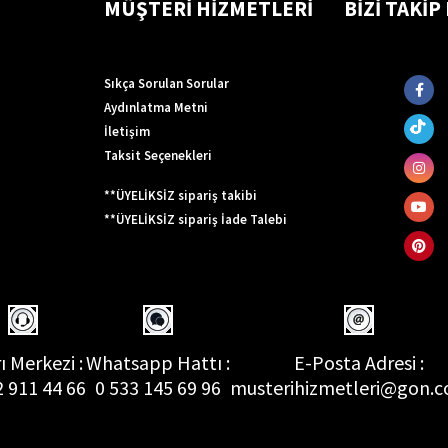
MÜŞTERİ HİZMETLERİ
BİZİ TAKİP
Sıkça Sorulan Sorular
Aydınlatma Metni
İletişim
Taksit Seçenekleri
**ÜYELİKSİZ sipariş takibi
**ÜYELİKSİZ sipariş İade Talebi
ı Merkezi :
Whatsapp Hattı :
E-Posta Adresi :
2 911 44 66
0 533 145 69 96
musterihizmetleri@gon.c