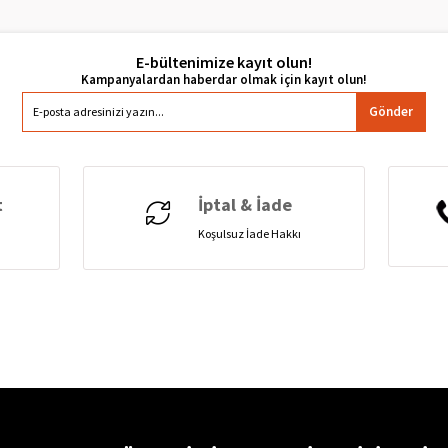
E-bültenimize kayıt olun!
Gönder
t
İptal & İade
Koşulsuz İade Hakkı