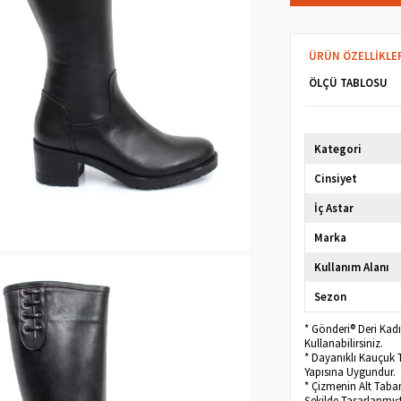
ÜRÜN ÖZELLIKLE
ÖLÇÜ TABLOSU
Kategori
Cinsiyet
İç Astar
Marka
Kullanım Alanı
Sezon
* Gönderi® Deri Ka
Kullanabilirsiniz.
* Dayanıklı Kauçuk T
Yapısına Uygundur.
* Çizmenin Alt Taba
Şekilde Tasarlanmışt