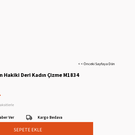
< < Önceki Sayfaya Dön
n Hakiki Deri Kadın Çizme M1834
L
aksitlerle
aber Ver
Kargo Bedava