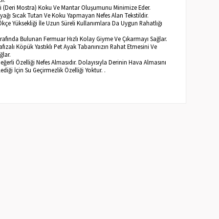
eri (Deri Mostra) Koku Ve Mantar Oluşumunu Minimize Eder.
 Ayağı Sıcak Tutan Ve Koku Yapmayan Nefes Alan Tekstildir.
Ökçe Yüksekliği İle Uzun Süreli Kullanımlara Da Uygun Rahatlığı
arafında Bulunan Fermuar Hızlı Kolay Giyme Ve Çıkarmayı Sağlar.
afızalı Köpük Yastıklı Pet Ayak Tabanınızın Rahat Etmesini Ve
ğlar.
Değerli Özelliği Nefes Almasıdır. Dolayısıyla Derinin Hava Almasını
diği İçin Su Geçirmezlik Özelliği Yoktur. .