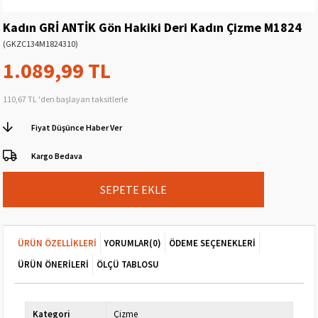
Kadın GRİ ANTİK Gön Hakiki Deri Kadın Çizme M1824
(GKZC134M1824310)
1.089,99 TL
110,67 TL
'den başlayan taksitlerle
Fiyat Düşünce Haber Ver
Kargo Bedava
ÜRÜN ÖZELLIKLERI
YORUMLAR
(0)
ÖDEME SEÇENEKLERI
ÜRÜN ÖNERILERI
ÖLÇÜ TABLOSU
Kategori
Çizme