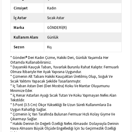
Cinsiyet
Kadın
İç Astar
Sıcak Astar
Marka
GÖNDERİ(R)
Kullanım Alanı
Günlük
Sezon
Kış
* Gönderi® Deri Kadın Çizme, Hakiki Deri, Günlük Yaşamda Her
Ortamda Kullanabilirsiniz.
* Dayanıklı Kauçuk Taban, Yuvarlak Burunlu Rahat Kalıptır. Fermuarlı
Olması İtibariyle Her Ayak Yapısına Uygundur.
* Çizmenin Alt Tabanı Hakiki Kauçuktan Üretilmiş Olup, Soğuk Ve
Sıcak Yalıtımı Yapacak Şekilde Tasarlanmıştır.
* İç Taban Astarı Deri (Deri Mostra) Koku Ve Mantar Oluşumunu
Minimize Eder.
* İç Kenar Astarları Ayağı Sıcak Tutan Ve Koku Yapmayan Nefes Alan
Tekstildir.
* 5 Pont (3.5 Cm) Ökçe Yüksekliği İle Uzun Süreli Kullanımlara Da
Uygun Rahatlığı Sağlar.
* Çizmenin İç Yan Tarafında Bulunan Fermuar Hızlı Kolay Giyme Ve
Çıkarmayı Sağlar.
* Hakiki Derinin En Değerli Özelliği Nefes Almasıdır. Dolayısıyla Derinin
Hava Almasını Büyük Ölçüde Engellediği İçin Su Geçirmezlik Özelliği