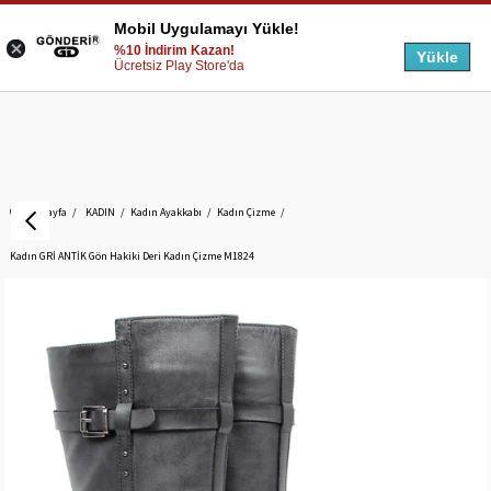
Mobil Uygulamayı Yükle!
%10 İndirim Kazan!
Yükle
Ücretsiz Play Store'da
Anasayfa
KADIN
Kadın Ayakkabı
Kadın Çizme
Kadın GRİ ANTİK Gön Hakiki Deri Kadın Çizme M1824