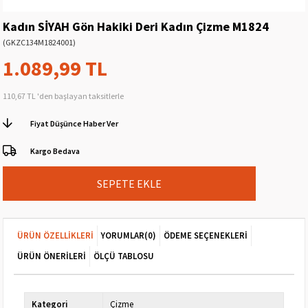
Kadın SİYAH Gön Hakiki Deri Kadın Çizme M1824
(GKZC134M1824001)
1.089,99 TL
110,67 TL
'den başlayan taksitlerle
Fiyat Düşünce Haber Ver
Kargo Bedava
ÜRÜN ÖZELLIKLERI
YORUMLAR
(0)
ÖDEME SEÇENEKLERI
ÜRÜN ÖNERILERI
ÖLÇÜ TABLOSU
Kategori
Çizme