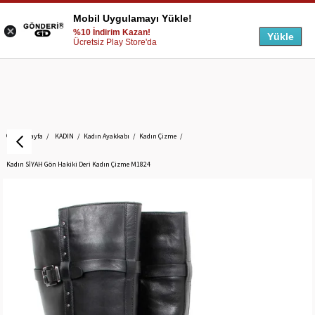
Mobil Uygulamayı Yükle!
%10 İndirim Kazan!
Yükle
Ücretsiz Play Store'da
Anasayfa
KADIN
Kadın Ayakkabı
Kadın Çizme
Kadın SİYAH Gön Hakiki Deri Kadın Çizme M1824