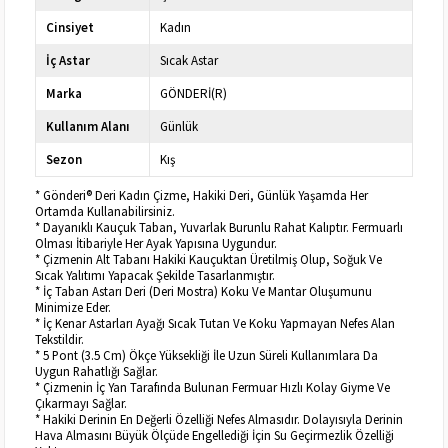
Cinsiyet
Kadın
İç Astar
Sıcak Astar
Marka
GÖNDERİ(R)
Kullanım Alanı
Günlük
Sezon
Kış
* Gönderi® Deri Kadın Çizme, Hakiki Deri, Günlük Yaşamda Her
Ortamda Kullanabilirsiniz.
* Dayanıklı Kauçuk Taban, Yuvarlak Burunlu Rahat Kalıptır. Fermuarlı
Olması İtibariyle Her Ayak Yapısına Uygundur.
* Çizmenin Alt Tabanı Hakiki Kauçuktan Üretilmiş Olup, Soğuk Ve
Sıcak Yalıtımı Yapacak Şekilde Tasarlanmıştır.
* İç Taban Astarı Deri (Deri Mostra) Koku Ve Mantar Oluşumunu
Minimize Eder.
* İç Kenar Astarları Ayağı Sıcak Tutan Ve Koku Yapmayan Nefes Alan
Tekstildir.
* 5 Pont (3.5 Cm) Ökçe Yüksekliği İle Uzun Süreli Kullanımlara Da
Uygun Rahatlığı Sağlar.
* Çizmenin İç Yan Tarafında Bulunan Fermuar Hızlı Kolay Giyme Ve
Çıkarmayı Sağlar.
* Hakiki Derinin En Değerli Özelliği Nefes Almasıdır. Dolayısıyla Derinin
Hava Almasını Büyük Ölçüde Engellediği İçin Su Geçirmezlik Özelliği