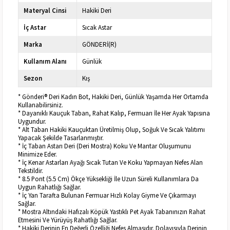
Materyal Cinsi
Hakiki Deri
İç Astar
Sıcak Astar
Marka
GÖNDERİ(R)
Kullanım Alanı
Günlük
Sezon
Kış
* Gönderi® Deri Kadın Bot, Hakiki Deri, Günlük Yaşamda Her Ortamda
Kullanabilirsiniz.
* Dayanıklı Kauçuk Taban, Rahat Kalıp, Fermuarı İle Her Ayak Yapısına
Uygundur.
* Alt Taban Hakiki Kauçuktan Üretilmiş Olup, Soğuk Ve Sıcak Yalıtımı
Yapacak Şekilde Tasarlanmıştır.
* İç Taban Astarı Deri (Deri Mostra) Koku Ve Mantar Oluşumunu
Minimize Eder.
* İç Kenar Astarları Ayağı Sıcak Tutan Ve Koku Yapmayan Nefes Alan
Tekstildir.
* 8.5 Pont (5.5 Cm) Ökçe Yüksekliği İle Uzun Süreli Kullanımlara Da
Uygun Rahatlığı Sağlar.
* İç Yan Tarafta Bulunan Fermuar Hızlı Kolay Giyme Ve Çıkarmayı
Sağlar.
* Mostra Altındaki Hafızalı Köpük Yastıklı Pet Ayak Tabanınızın Rahat
Etmesini Ve Yürüyüş Rahatlığı Sağlar.
* Hakiki Derinin En Değerli Özelliği Nefes Almasıdır. Dolayısıyla Derinin