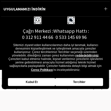
UYGULAMAMIZI İNDİRİN
Çağrı Merkezi :
Whatsapp Hattı :
0 312 911 44 66
0 533 145 69 96
Sitemizi ziyaret eden kullanıcılarımızı daha iyi tanımak, kullanıcı
deneyimini kişiselleştirmek ve iyileştirmek amacıyla çerezler
kullanıyoruz. Çerez tercihlerinizi Tercihler seçeneği üzerinden
yönetebilir, dilediğiniz zaman çerez kullanımını
reddedebilirsiniz
.
E-Posta Adresi :
Çerezleri kabul etmeniz halinde, kişisel verileriniz çerezlerin işlevlerini
musterihizmetleri@gon.com.tr
yerine getirebilmesi amacıyla hizmet aldığımız teknik hizmet
sağlayıcılarla paylaşılabilir. Çerezler hakkında detaylı bilgi almak için
Çerez Politikası
’nı inceleyebilirsiniz.
Kabul Et
Tercihler
Anasayfa
Favorilerim
Sepetim
Üye Girişi