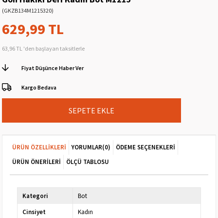
(GKZB134M1215320)
629,99 TL
63,96 TL
'den başlayan taksitlerle
Fiyat Düşünce Haber Ver
Kargo Bedava
ÜRÜN ÖZELLIKLERI
YORUMLAR
(0)
ÖDEME SEÇENEKLERI
ÜRÜN ÖNERILERI
ÖLÇÜ TABLOSU
Kategori
Bot
Cinsiyet
Kadın