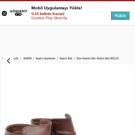
Mobil Uygulamayı Yükle!
%10 İndirim Kazan!
Yükle
Ücretsiz Play Store'da
Anasayfa
KADIN
Kadın Ayakkabı
Kadın Bot
Gön Hakiki Deri Kadın Bot M1215