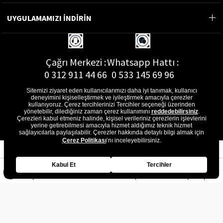
UYGULAMAMIZI İNDİRİN
Çağrı Merkezi :
Whatsapp Hattı :
0 312 911 44 66
0 533 145 69 96
Sitemizi ziyaret eden kullanıcılarımızı daha iyi tanımak, kullanıcı
deneyimini kişiselleştirmek ve iyileştirmek amacıyla çerezler
kullanıyoruz. Çerez tercihlerinizi Tercihler seçeneği üzerinden
yönetebilir, dilediğiniz zaman çerez kullanımını
reddedebilirsiniz
.
E-Posta Adresi :
Çerezleri kabul etmeniz halinde, kişisel verileriniz çerezlerin işlevlerini
musterihizmetleri@gon.com.tr
yerine getirebilmesi amacıyla hizmet aldığımız teknik hizmet
sağlayıcılarla paylaşılabilir. Çerezler hakkında detaylı bilgi almak için
Çerez Politikası
’nı inceleyebilirsiniz.
Kabul Et
Tercihler
Anasayfa
Favorilerim
Sepetim
Üye Girişi