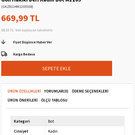
(GKZB134M1205558)
669,99 TL
68,03 TL
'den başlayan taksitlerle
Fiyat Düşünce Haber Ver
Kargo Bedava
ÜRÜN ÖZELLIKLERI
YORUMLAR
(0)
ÖDEME SEÇENEKLERI
ÜRÜN ÖNERILERI
ÖLÇÜ TABLOSU
Kategori
Bot
Cinsiyet
Kadın