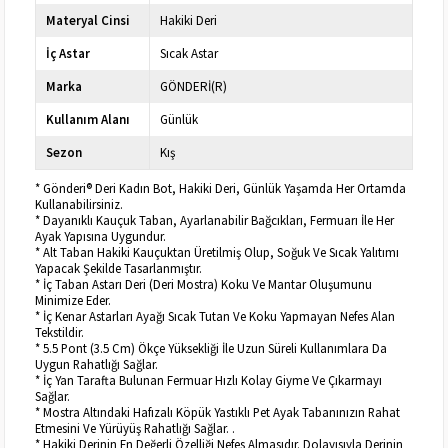
Materyal Cinsi
Hakiki Deri
İç Astar
Sıcak Astar
Marka
GÖNDERİ(R)
Kullanım Alanı
Günlük
Sezon
Kış
* Gönderi® Deri Kadın Bot, Hakiki Deri, Günlük Yaşamda Her Ortamda
Kullanabilirsiniz.
* Dayanıklı Kauçuk Taban, Ayarlanabilir Bağcıkları, Fermuarı İle Her
Ayak Yapısına Uygundur.
* Alt Taban Hakiki Kauçuktan Üretilmiş Olup, Soğuk Ve Sıcak Yalıtımı
Yapacak Şekilde Tasarlanmıştır.
* İç Taban Astarı Deri (Deri Mostra) Koku Ve Mantar Oluşumunu
Minimize Eder.
* İç Kenar Astarları Ayağı Sıcak Tutan Ve Koku Yapmayan Nefes Alan
Tekstildir.
* 5.5 Pont (3.5 Cm) Ökçe Yüksekliği İle Uzun Süreli Kullanımlara Da
Uygun Rahatlığı Sağlar.
* İç Yan Tarafta Bulunan Fermuar Hızlı Kolay Giyme Ve Çıkarmayı
Sağlar.
* Mostra Altındaki Hafızalı Köpük Yastıklı Pet Ayak Tabanınızın Rahat
Etmesini Ve Yürüyüş Rahatlığı Sağlar. .
* Hakiki Derinin En Değerli Özelliği Nefes Almasıdır. Dolayısıyla Derinin