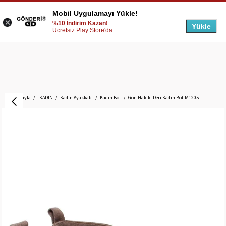
Mobil Uygulamayı Yükle!
%10 İndirim Kazan!
Yükle
Ücretsiz Play Store'da
Anasayfa
KADIN
Kadın Ayakkabı
Kadın Bot
Gön Hakiki Deri Kadın Bot M1205